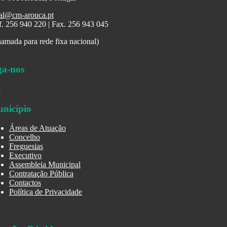
al@cm-arouca.pt
f. 256 940 220 | Fax. 256 943 045
amada para rede fixa nacional)
ga-nos
nicípio
Áreas de Atuação
Concelho
Freguesias
Executivo
Assembleia Municipal
Contratação Pública
Contactos
Política de Privacidade