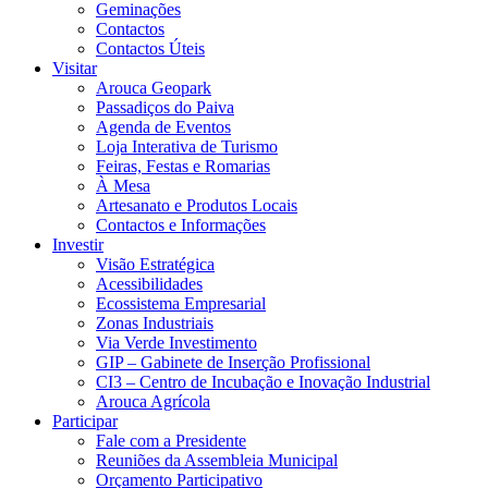
Geminações
Contactos
Contactos Úteis
Visitar
Arouca Geopark
Passadiços do Paiva
Agenda de Eventos
Loja Interativa de Turismo
Feiras, Festas e Romarias
À Mesa
Artesanato e Produtos Locais
Contactos e Informações
Investir
Visão Estratégica
Acessibilidades
Ecossistema Empresarial
Zonas Industriais
Via Verde Investimento
GIP – Gabinete de Inserção Profissional
CI3 – Centro de Incubação e Inovação Industrial
Arouca Agrícola
Participar
Fale com a Presidente
Reuniões da Assembleia Municipal
Orçamento Participativo