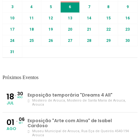
3
4
5
6
7
8
9
10
11
12
13
14
15
16
17
18
19
20
21
22
23
24
25
26
27
28
29
30
31
Próximos Eventos
30
18
Exposição temporária "Dreams 4 All"
AGO
Mosteiro de Arouca
, Mosteiro de Santa Maria de Arouca,
JUL
Arouca
06
01
Exposição "Arte com Alma" de Isabel
SET
Cardoso
AGO
Museu Municipal de Arouca
, Rua Eça de Queirós 4540-194
Arouca