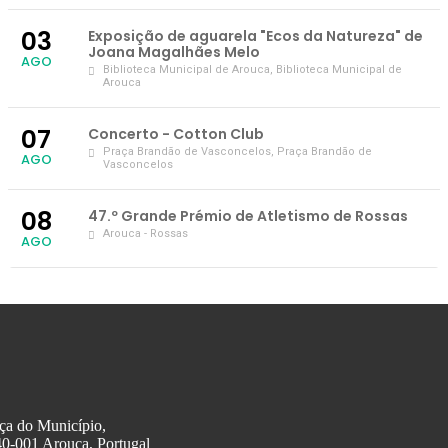
03
Exposição de aguarela "Ecos da Natureza" de
Joana Magalhães Melo
AGO
Biblioteca Municipal de Arouca
, Biblioteca Municipal de
Arouca
07
Concerto - Cotton Club
Praça Brandão de Vasconcelos
, Praça Brandão de
AGO
Vasconcelos
08
47.º Grande Prémio de Atletismo de Rossas
Arouca - Rossas
AGO
ça do Município,
0-001 Arouca, Portugal