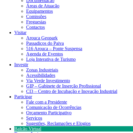
Documentação
Áreas de Atuação
Equipamentos
Comissões
Freguesias
Contactos
Visitar
Arouca Geopark
Passadiços do Paiva
516 Arouca – Ponte Suspensa
Agenda de Eventos
Loja Interativa de Turismo
Investir
Zonas Industriais
Acessibilidades
Via Verde Investimento
GIP – Gabinete de Inserção Profissional
CI3 – Centro de Incubação e Inovação Industrial
Participar
Fale com a Presidente
Comunicação de Ocorrências
Orçamento Participativo
Serviços
Sugestões, Reclamações e Elogios
Balcão Virtual