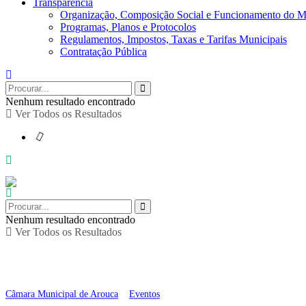
Transparência
Organização, Composição Social e Funcionamento do M
Programas, Planos e Protocolos
Regulamentos, Impostos, Taxas e Tarifas Municipais
Contratação Pública
Nenhum resultado encontrado
Ver Todos os Resultados
Nenhum resultado encontrado
Ver Todos os Resultados
XV Encontro de Coros 
Câmara Municipal de Arouca
>
Eventos
>
XV Encontro de Coros Nádia Oliv