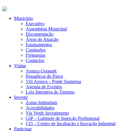
Município
Executivo
Assembleia Municipal
Documentação
Áreas de Atuação
Equipamentos
Comissões
Freguesias
Contactos
Visitar
Arouca Geopark
Passadiços do Paiva
516 Arouca – Ponte Suspensa
Agenda de Eventos
Loja Interativa de Turismo
Investir
Zonas Industriais
Acessibilidades
Via Verde Investimento
GIP – Gabinete de Inserção Profissional
CI3 – Centro de Incubação e Inovação Industrial
Participar