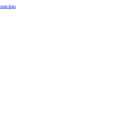
unicípio
Nádia Oliveira
eira