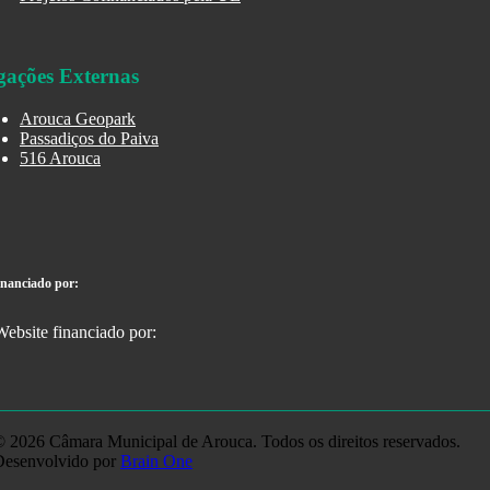
gações Externas
Arouca Geopark
Passadiços do Paiva
516 Arouca
inanciado por:
 2026 Câmara Municipal de Arouca. Todos os direitos reservados.
Desenvolvido por
Brain One