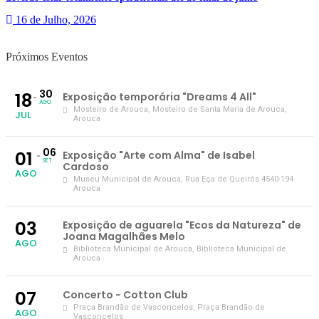
16 de Julho, 2026
Próximos Eventos
30
18
Exposição temporária "Dreams 4 All"
AGO
Mosteiro de Arouca
, Mosteiro de Santa Maria de Arouca,
JUL
Arouca
06
01
Exposição "Arte com Alma" de Isabel
SET
Cardoso
AGO
Museu Municipal de Arouca
, Rua Eça de Queirós 4540-194
Arouca
03
Exposição de aguarela "Ecos da Natureza" de
Joana Magalhães Melo
AGO
Biblioteca Municipal de Arouca
, Biblioteca Municipal de
Arouca
07
Concerto - Cotton Club
Praça Brandão de Vasconcelos
, Praça Brandão de
AGO
Vasconcelos