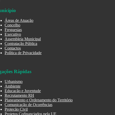
nicípio
Áreas de Atuação
Concelho
Freguesias
Executivo
Assembleia Municipal
Contratação Pública
Contactos
Política de Privacidade
gações Rápidas
Urbanismo
Ambiente
Educação e Juventude
Recrutamento RH
Planeamento e Ordenamento do Território
Comunicação de Ocorrências
Proteção Civil
Projetos Cofinanciados pela UE