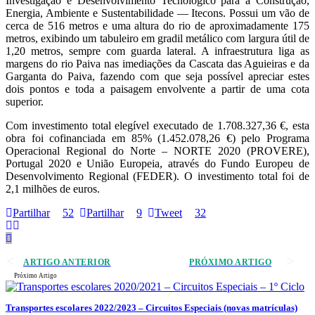
Investigação e Desenvolvimento Tecnológico para a Construção,
Energia, Ambiente e Sustentabilidade — Itecons. Possui um vão de
cerca de 516 metros e uma altura do rio de aproximadamente 175
metros, exibindo um tabuleiro em gradil metálico com largura útil de
1,20 metros, sempre com guarda lateral. A infraestrutura liga as
margens do rio Paiva nas imediações da Cascata das Aguieiras e da
Garganta do Paiva, fazendo com que seja possível apreciar estes
dois pontos e toda a paisagem envolvente a partir de uma cota
superior.
Com investimento total elegível executado de 1.708.327,36 €, esta
obra foi cofinanciada em 85% (1.452.078,26 €) pelo Programa
Operacional Regional do Norte – NORTE 2020 (PROVERE),
Portugal 2020 e União Europeia, através do Fundo Europeu de
Desenvolvimento Regional (FEDER). O investimento total foi de
2,1 milhões de euros.
Partilhar
52
Partilhar
9
Tweet
32
ARTIGO ANTERIOR
PRÓXIMO ARTIGO
Próximo Artigo
Transportes escolares 2022/2023 – Circuitos Especiais (novas matrículas)