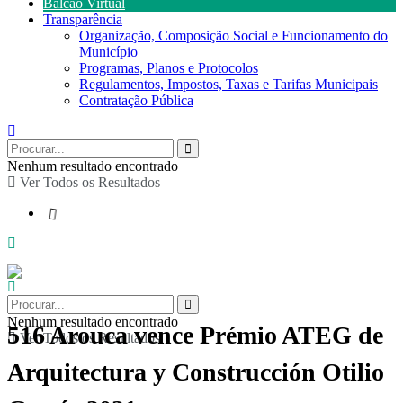
Balcão Virtual
Transparência
Organização, Composição Social e Funcionamento do
Município
Programas, Planos e Protocolos
Regulamentos, Impostos, Taxas e Tarifas Municipais
Contratação Pública
Nenhum resultado encontrado
Ver Todos os Resultados
Nenhum resultado encontrado
516 Arouca vence Prémio ATEG de
Ver Todos os Resultados
Arquitectura y Construcción Otilio