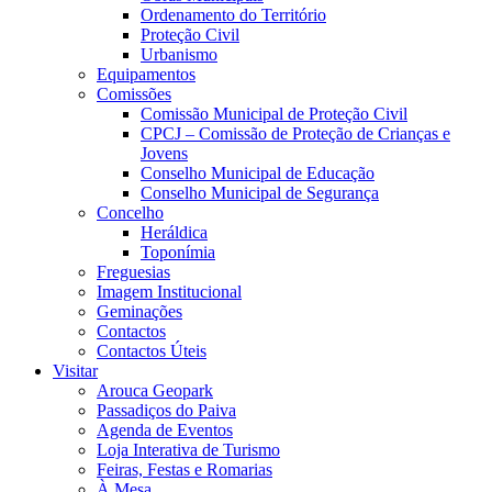
Ordenamento do Território
Proteção Civil
Urbanismo
Equipamentos
Comissões
Comissão Municipal de Proteção Civil
CPCJ – Comissão de Proteção de Crianças e
Jovens
Conselho Municipal de Educação
Conselho Municipal de Segurança
Concelho
Heráldica
Toponímia
Freguesias
Imagem Institucional
Geminações
Contactos
Contactos Úteis
Visitar
Arouca Geopark
Passadiços do Paiva
Agenda de Eventos
Loja Interativa de Turismo
Feiras, Festas e Romarias
À Mesa