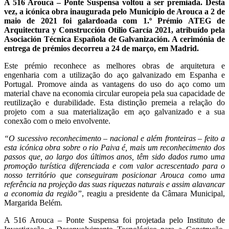
A 516 Arouca – Ponte Suspensa voltou a ser premiada. Desta
vez, a icónica obra inaugurada pelo Município de Arouca a 2 de
maio de 2021 foi galardoada com 1.º Prémio ATEG de
Arquitectura y Construcción Otilio García 2021, atribuído pela
Asociación Técnica Española de Galvanización. A cerimónia de
entrega de prémios decorreu a 24 de março, em Madrid.
Este prémio reconhece as melhores obras de arquitetura e
engenharia com a utilização do aço galvanizado em Espanha e
Portugal. Promove ainda as vantagens do uso do aço como um
material chave na economia circular europeia pela sua capacidade de
reutilização e durabilidade. Esta distinção premeia a relação do
projeto com a sua materialização em aço galvanizado e a sua
conexão com o meio envolvente.
“O sucessivo reconhecimento – nacional e além fronteiras – feito a
esta icónica obra sobre o rio Paiva é, mais um reconhecimento dos
passos que, ao largo dos últimos anos, têm sido dados rumo uma
promoção turística diferenciada e com valor acrescentado para o
nosso território que conseguiram posicionar Arouca como uma
referência na projeção das suas riquezas naturais e assim alavancar
a economia da região”
, reagiu a presidente da Câmara Municipal,
Margarida Belém.
A 516 Arouca – Ponte Suspensa foi projetada pelo Instituto de