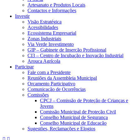
Artesanato e Produtos Locais
Contactos e Informações
Investir
Visão Estratégica
Acessibilidades
Ecossistema Empresarial
Zonas Industriais
Via Verde Investimento
GIP – Gabinete de Inserção Profissional
CI3 – Centro de Incubação e Inovação Industrial
Arouca Agrícola
Participar
Fale com a Presidente
Reuniões da Assembleia Municipal
Orçamento Participativo
Comunicação de Ocorrências
Comissões
CPCJ – Comissão de Proteção de Crianças e
Jovens
Comissão Municipal de Proteção Civil
Conselho Municipal de Segurança
Conselho Municipal de Educação
Sugestões, Reclamações e Elogios