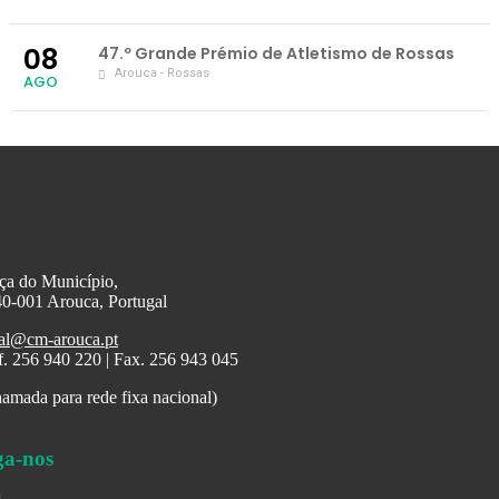
08
47.º Grande Prémio de Atletismo de Rossas
Arouca - Rossas
AGO
ça do Município,
0-001 Arouca, Portugal
al@cm-arouca.pt
f. 256 940 220 | Fax. 256 943 045
amada para rede fixa nacional)
ga-nos