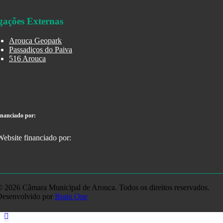
gações Externas
Arouca Geopark
Passadiços do Paiva
516 Arouca
inanciado por:
 2026 Câmara Municipal de Arouca. Todos os direitos reservados.
Desenvolvido por
Brain One