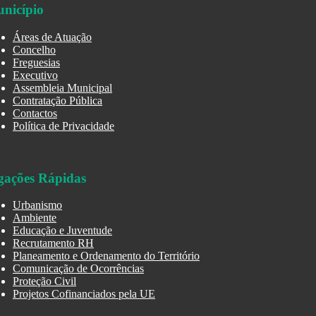
nicípio
Áreas de Atuação
Concelho
Freguesias
Executivo
Assembleia Municipal
Contratação Pública
Contactos
Política de Privacidade
gações Rápidas
Urbanismo
Ambiente
Educação e Juventude
Recrutamento RH
Planeamento e Ordenamento do Território
Comunicação de Ocorrências
Proteção Civil
Projetos Cofinanciados pela UE