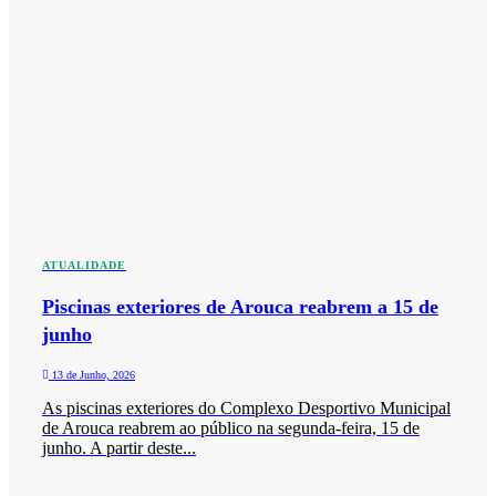
ATUALIDADE
Piscinas exteriores de Arouca reabrem a 15 de
junho
13 de Junho, 2026
As piscinas exteriores do Complexo Desportivo Municipal
de Arouca reabrem ao público na segunda-feira, 15 de
junho. A partir deste...