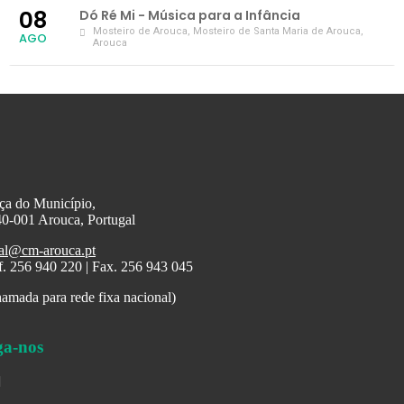
08
Dó Ré Mi - Música para a Infância
Mosteiro de Arouca
, Mosteiro de Santa Maria de Arouca,
AGO
Arouca
ça do Município,
0-001 Arouca, Portugal
al@cm-arouca.pt
f. 256 940 220 | Fax. 256 943 045
amada para rede fixa nacional)
ga-nos