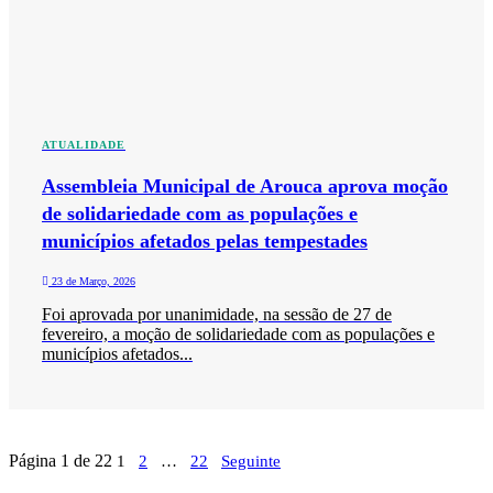
ATUALIDADE
Assembleia Municipal de Arouca aprova moção
de solidariedade com as populações e
municípios afetados pelas tempestades
23 de Março, 2026
Foi aprovada por unanimidade, na sessão de 27 de
fevereiro, a moção de solidariedade com as populações e
municípios afetados...
Página 1 de 22
1
2
…
22
Seguinte