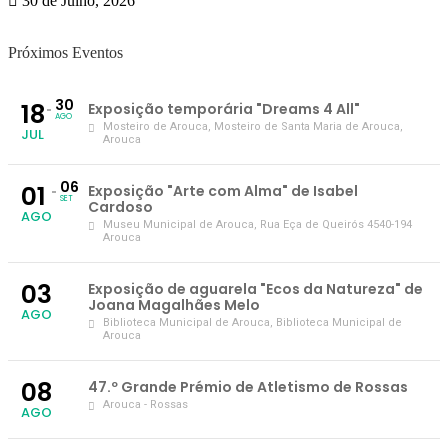
30 de Julho, 2026
Próximos Eventos
30
18
Exposição temporária "Dreams 4 All"
AGO
Mosteiro de Arouca
, Mosteiro de Santa Maria de Arouca,
JUL
Arouca
06
01
Exposição "Arte com Alma" de Isabel
SET
Cardoso
AGO
Museu Municipal de Arouca
, Rua Eça de Queirós 4540-194
Arouca
03
Exposição de aguarela "Ecos da Natureza" de
Joana Magalhães Melo
AGO
Biblioteca Municipal de Arouca
, Biblioteca Municipal de
Arouca
08
47.º Grande Prémio de Atletismo de Rossas
Arouca - Rossas
AGO