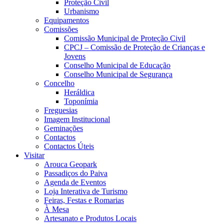
Proteção Civil
Urbanismo
Equipamentos
Comissões
Comissão Municipal de Proteção Civil
CPCJ – Comissão de Proteção de Crianças e
Jovens
Conselho Municipal de Educação
Conselho Municipal de Segurança
Concelho
Heráldica
Toponímia
Freguesias
Imagem Institucional
Geminações
Contactos
Contactos Úteis
Visitar
Arouca Geopark
Passadiços do Paiva
Agenda de Eventos
Loja Interativa de Turismo
Feiras, Festas e Romarias
À Mesa
Artesanato e Produtos Locais