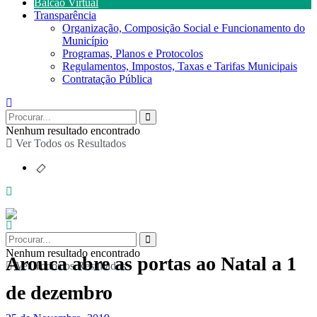
Balcão Virtual
Transparência
Organização, Composição Social e Funcionamento do
Município
Programas, Planos e Protocolos
Regulamentos, Impostos, Taxas e Tarifas Municipais
Contratação Pública
Nenhum resultado encontrado
Ver Todos os Resultados
Nenhum resultado encontrado
Arouca abre as portas ao Natal a 1
Ver Todos os Resultados
de dezembro