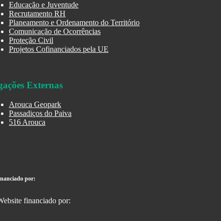
Educação e Juventude
Recrutamento RH
Planeamento e Ordenamento do Território
Comunicação de Ocorrências
Proteção Civil
Projetos Cofinanciados pela UE
gações Externas
Arouca Geopark
Passadiços do Paiva
516 Arouca
inanciado por: