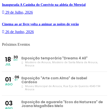
Inaugurada A Casinha do Convívio na aldeia do Merujal
29 de Julho, 2026
Cinema ao ar livre volta a animar as noites de verão
26 de Junho, 2026
Próximos Eventos
30
18
Exposição temporária "Dreams 4 All"
AGO
Mosteiro de Arouca
, Mosteiro de Santa Maria de Arouca,
JUL
Arouca
06
01
Exposição "Arte com Alma" de Isabel
SET
Cardoso
AGO
Museu Municipal de Arouca
, Rua Eça de Queirós 4540-194
Arouca
03
Exposição de aguarela "Ecos da Natureza" de
Joana Magalhães Melo
AGO