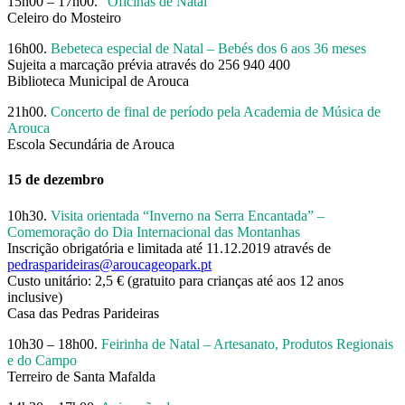
15h00 – 17h00.
“Oficinas de Natal”
Celeiro do Mosteiro
16h00.
Bebeteca especial de Natal – Bebés dos 6 aos 36 meses
Sujeita a marcação prévia através do 256 940 400
Biblioteca Municipal de Arouca
21h00.
Concerto de final de período pela Academia de Música de
Arouca
Escola Secundária de Arouca
15 de dezembro
10h30.
Visita orientada “Inverno na Serra Encantada” –
Comemoração do Dia Internacional das Montanhas
Inscrição obrigatória e limitada até 11.12.2019 através de
pedrasparideiras@aroucageopark.pt
Custo unitário: 2,5 € (gratuito para crianças até aos 12 anos
inclusive)
Casa das Pedras Parideiras
10h30 – 18h00.
Feirinha de Natal – Artesanato, Produtos Regionais
e do Campo
Terreiro de Santa Mafalda