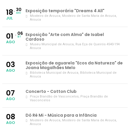
30
18
Exposição temporária "Dreams 4 All"
AGO
Mosteiro de Arouca
, Mosteiro de Santa Maria de Arouca,
JUL
Arouca
06
01
Exposição "Arte com Alma" de Isabel
SET
Cardoso
AGO
Museu Municipal de Arouca
, Rua Eça de Queirós 4540-194
Arouca
03
Exposição de aguarela "Ecos da Natureza" de
Joana Magalhães Melo
AGO
Biblioteca Municipal de Arouca
, Biblioteca Municipal de
Arouca
07
Concerto - Cotton Club
Praça Brandão de Vasconcelos
, Praça Brandão de
AGO
Vasconcelos
08
Dó Ré Mi - Música para a Infância
Mosteiro de Arouca
, Mosteiro de Santa Maria de Arouca,
AGO
Arouca