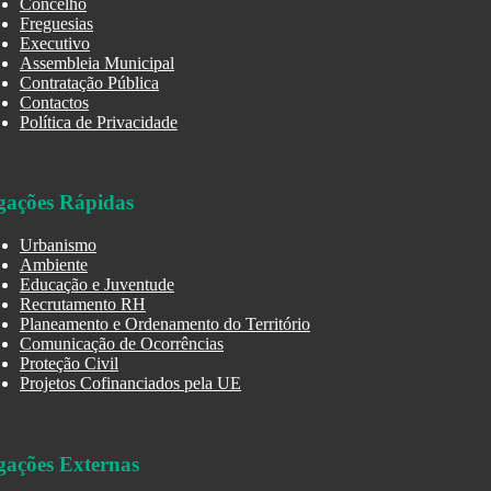
Concelho
Freguesias
Executivo
Assembleia Municipal
Contratação Pública
Contactos
Política de Privacidade
gações Rápidas
Urbanismo
Ambiente
Educação e Juventude
Recrutamento RH
Planeamento e Ordenamento do Território
Comunicação de Ocorrências
Proteção Civil
Projetos Cofinanciados pela UE
gações Externas