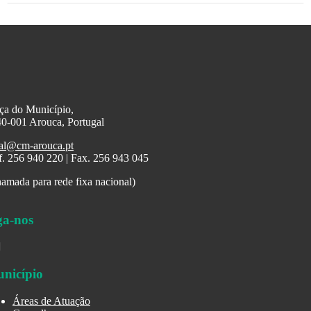
ça do Município,
0-001 Arouca, Portugal
al@cm-arouca.pt
f. 256 940 220 | Fax. 256 943 045
amada para rede fixa nacional)
ga-nos
nicípio
Áreas de Atuação