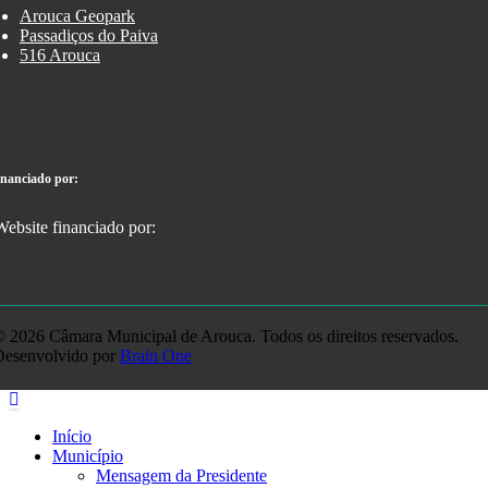
Arouca Geopark
Passadiços do Paiva
516 Arouca
inanciado por:
 2026 Câmara Municipal de Arouca. Todos os direitos reservados.
Desenvolvido por
Brain One
Início
Município
Mensagem da Presidente