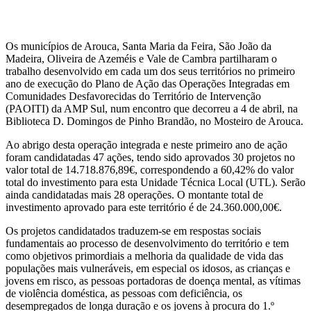
Os municípios de Arouca, Santa Maria da Feira, São João da
Madeira, Oliveira de Azeméis e Vale de Cambra partilharam o
trabalho desenvolvido em cada um dos seus territórios no primeiro
ano de execução do Plano de Ação das Operações Integradas em
Comunidades Desfavorecidas do Território de Intervenção
(PAOITI) da AMP Sul, num encontro que decorreu a 4 de abril, na
Biblioteca D. Domingos de Pinho Brandão, no Mosteiro de Arouca.
Ao abrigo desta operação integrada e neste primeiro ano de ação
foram candidatadas 47 ações, tendo sido aprovados 30 projetos no
valor total de 14.718.876,89€, correspondendo a 60,42% do valor
total do investimento para esta Unidade Técnica Local (UTL). Serão
ainda candidatadas mais 28 operações. O montante total de
investimento aprovado para este território é de 24.360.000,00€.
Os projetos candidatados traduzem-se em respostas sociais
fundamentais ao processo de desenvolvimento do território e tem
como objetivos primordiais a melhoria da qualidade de vida das
populações mais vulneráveis, em especial os idosos, as crianças e
jovens em risco, as pessoas portadoras de doença mental, as vítimas
de violência doméstica, as pessoas com deficiência, os
desempregados de longa duração e os jovens à procura do 1.º