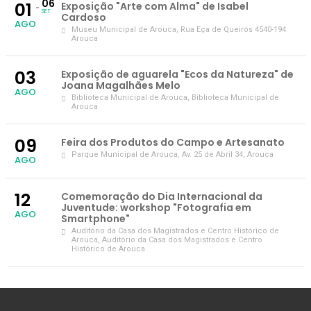
06
01
Exposição "Arte com Alma" de Isabel
SET
Cardoso
AGO
Museu Municipal de Arouca
, Rua Eça de Queirós 4540-194
Arouca
03
Exposição de aguarela "Ecos da Natureza" de
Joana Magalhães Melo
AGO
Biblioteca Municipal de Arouca
, Biblioteca Municipal de
Arouca
09
Feira dos Produtos do Campo e Artesanato
Parque Municipal de Arouca
, Av. 25 de Abril 34, Arouca
AGO
12
Comemoração do Dia Internacional da
Juventude: workshop "Fotografia em
AGO
Smartphone"
Auditório da Casa dos Magistrados e Centro Histórico de
Arouca
, Auditório da Casa dos Magistrados e Centro
Histórico de Arouca