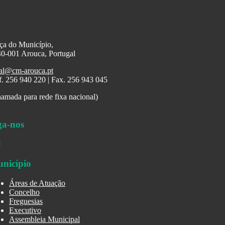
ça do Município,
0-001 Arouca, Portugal
al@cm-arouca.pt
f. 256 940 220 | Fax. 256 943 045
amada para rede fixa nacional)
ga-nos
nicípio
Áreas de Atuação
Concelho
Freguesias
Executivo
Assembleia Municipal