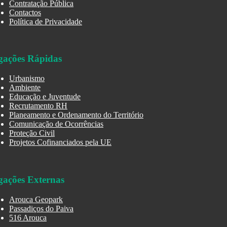
Contratação Pública
Contactos
Política de Privacidade
gações Rápidas
Urbanismo
Ambiente
Educação e Juventude
Recrutamento RH
Planeamento e Ordenamento do Território
Comunicação de Ocorrências
Proteção Civil
Projetos Cofinanciados pela UE
gações Externas
Arouca Geopark
Passadiços do Paiva
516 Arouca