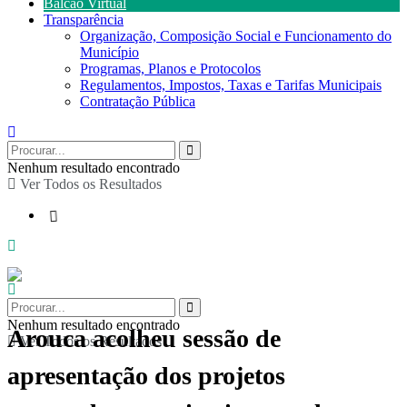
Balcão Virtual
Transparência
Organização, Composição Social e Funcionamento do
Município
Programas, Planos e Protocolos
Regulamentos, Impostos, Taxas e Tarifas Municipais
Contratação Pública
Nenhum resultado encontrado
Ver Todos os Resultados
Nenhum resultado encontrado
Arouca acolheu sessão de
Ver Todos os Resultados
apresentação dos projetos