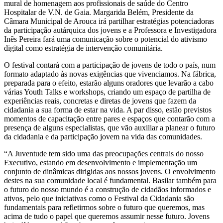
mural de homenagem aos profissionais de saúde do Centro
Hospitalar de V.N. de Gaia. Margarida Belém, Presidente da
Câmara Municipal de Arouca irá partilhar estratégias potenciadoras
da participação autárquica dos jovens e a Professora e Investigadora
Inês Pereira fará uma comunicação sobre o potencial do ativismo
digital como estratégia de intervenção comunitária.
O festival contará com a participação de jovens de todo o país, num
formato adaptado às novas exigências que vivenciamos. Na fábrica,
preparada para o efeito, estarão alguns oradores que levarão a cabo
várias Youth Talks e workshops, criando um espaço de partilha de
experiências reais, concretas e diretas de jovens que fazem da
cidadania a sua forma de estar na vida. A par disso, estão previstos
momentos de capacitação entre pares e espaços que contarão com a
presença de alguns especialistas, que vão auxiliar a planear o futuro
da cidadania e da participação jovem na vida das comunidades.
“A Juventude tem sido uma das preocupações centrais do nosso
Executivo, estando em desenvolvimento e implementação um
conjunto de dinâmicas dirigidas aos nossos jovens. O envolvimento
destes na sua comunidade local é fundamental. Basilar também para
o futuro do nosso mundo é a construção de cidadãos informados e
ativos, pelo que iniciativas como o Festival da Cidadania são
fundamentais para refletirmos sobre o futuro que queremos, mas
acima de tudo o papel que queremos assumir nesse futuro. Jovens