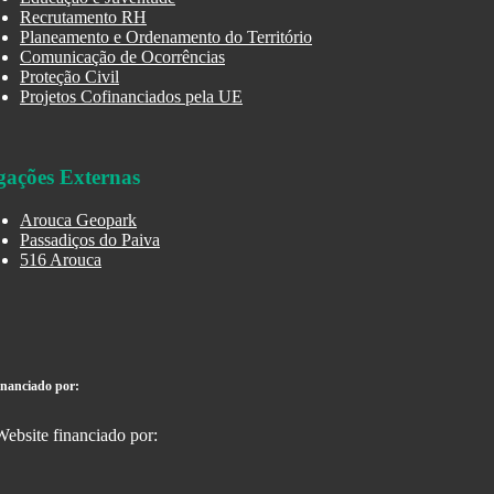
Recrutamento RH
Planeamento e Ordenamento do Território
Comunicação de Ocorrências
Proteção Civil
Projetos Cofinanciados pela UE
gações Externas
Arouca Geopark
Passadiços do Paiva
516 Arouca
inanciado por: