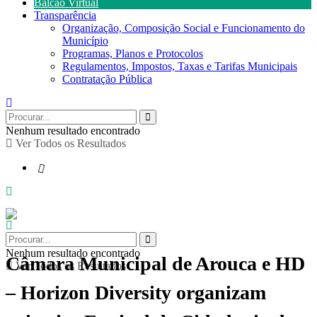
Balcão Virtual
Transparência
Organização, Composição Social e Funcionamento do
Município
Programas, Planos e Protocolos
Regulamentos, Impostos, Taxas e Tarifas Municipais
Contratação Pública
Nenhum resultado encontrado
Ver Todos os Resultados
Nenhum resultado encontrado
Câmara Municipal de Arouca e HD
Ver Todos os Resultados
– Horizon Diversity organizam