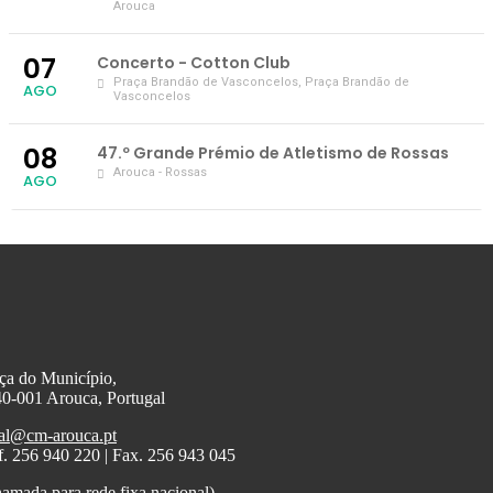
Arouca
07
Concerto - Cotton Club
Praça Brandão de Vasconcelos
, Praça Brandão de
AGO
Vasconcelos
08
47.º Grande Prémio de Atletismo de Rossas
Arouca - Rossas
AGO
ça do Município,
0-001 Arouca, Portugal
al@cm-arouca.pt
f. 256 940 220 | Fax. 256 943 045
amada para rede fixa nacional)