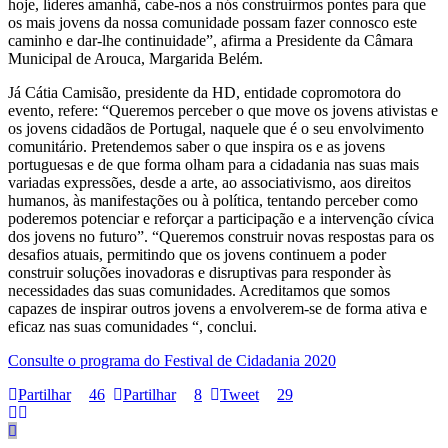
hoje, líderes amanhã, cabe-nos a nós construirmos pontes para que
os mais jovens da nossa comunidade possam fazer connosco este
caminho e dar-lhe continuidade”, afirma a Presidente da Câmara
Municipal de Arouca, Margarida Belém.
Já Cátia Camisão, presidente da HD, entidade copromotora do
evento, refere: “Queremos perceber o que move os jovens ativistas e
os jovens cidadãos de Portugal, naquele que é o seu envolvimento
comunitário. Pretendemos saber o que inspira os e as jovens
portuguesas e de que forma olham para a cidadania nas suas mais
variadas expressões, desde a arte, ao associativismo, aos direitos
humanos, às manifestações ou à política, tentando perceber como
poderemos potenciar e reforçar a participação e a intervenção cívica
dos jovens no futuro”. “Queremos construir novas respostas para os
desafios atuais, permitindo que os jovens continuem a poder
construir soluções inovadoras e disruptivas para responder às
necessidades das suas comunidades. Acreditamos que somos
capazes de inspirar outros jovens a envolverem-se de forma ativa e
eficaz nas suas comunidades “, conclui.
Consulte o programa do Festival de Cidadania 2020
Partilhar
46
Partilhar
8
Tweet
29