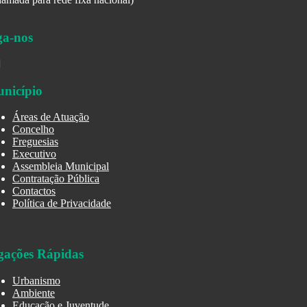
ga-nos
nicípio
Áreas de Atuação
Concelho
Freguesias
Executivo
Assembleia Municipal
Contratação Pública
Contactos
Política de Privacidade
gações Rápidas
Urbanismo
Ambiente
Educação e Juventude