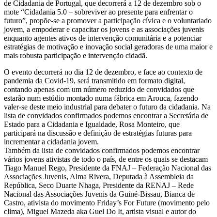
de Cidadania de Portugal, que decorrerá a 12 de dezembro sob o
mote “Cidadania 5.0 – sobreviver ao presente para enfrentar o
futuro”, propõe-se a promover a participação cívica e o voluntariado
jovem, a empoderar e capacitar os jovens e as associações juvenis
enquanto agentes ativos de intervenção comunitária e a potenciar
estratégias de motivação e inovação social geradoras de uma maior e
mais robusta participação e intervenção cidadã.
O evento decorrerá no dia 12 de dezembro, e face ao contexto de
pandemia da Covid-19, será transmitido em formato digital,
contando apenas com um número reduzido de convidados que
estarão num estúdio montado numa fábrica em Arouca, fazendo
valer-se deste meio industrial para debater o futuro da cidadania. Na
lista de convidados confirmados podemos encontrar a Secretária de
Estado para a Cidadania e Igualdade, Rosa Monteiro, que
participará na discussão e definição de estratégias futuras para
incrementar a cidadania jovem.
Também da lista de convidados confirmados podemos encontrar
vários jovens ativistas de todo o país, de entre os quais se destacam
Tiago Manuel Rego, Presidente da FNAJ – Federação Nacional das
Associações Juvenis, Alma Rivera, Deputada à Assembleia da
República, Seco Duarte Nhaga, Presidente da RENAJ – Rede
Nacional das Associações Juvenis da Guiné-Bissau, Bianca de
Castro, ativista do movimento Friday’s For Future (movimento pelo
clima), Miguel Mazeda aka Guel Do It, artista visual e autor do