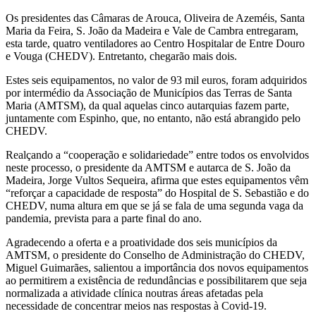
Os presidentes das Câmaras de Arouca, Oliveira de Azeméis, Santa
Maria da Feira, S. João da Madeira e Vale de Cambra entregaram,
esta tarde, quatro ventiladores ao Centro Hospitalar de Entre Douro
e Vouga (CHEDV). Entretanto, chegarão mais dois.
Estes seis equipamentos, no valor de 93 mil euros, foram adquiridos
por intermédio da Associação de Municípios das Terras de Santa
Maria (AMTSM), da qual aquelas cinco autarquias fazem parte,
juntamente com Espinho, que, no entanto, não está abrangido pelo
CHEDV.
Realçando a “cooperação e solidariedade” entre todos os envolvidos
neste processo, o presidente da AMTSM e autarca de S. João da
Madeira, Jorge Vultos Sequeira, afirma que estes equipamentos vêm
“reforçar a capacidade de resposta” do Hospital de S. Sebastião e do
CHEDV, numa altura em que se já se fala de uma segunda vaga da
pandemia, prevista para a parte final do ano.
Agradecendo a oferta e a proatividade dos seis municípios da
AMTSM, o presidente do Conselho de Administração do CHEDV,
Miguel Guimarães, salientou a importância dos novos equipamentos
ao permitirem a existência de redundâncias e possibilitarem que seja
normalizada a atividade clínica noutras áreas afetadas pela
necessidade de concentrar meios nas respostas à Covid-19.