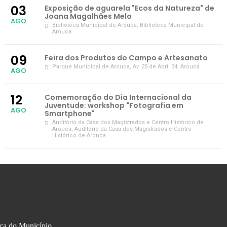
03
Exposição de aguarela "Ecos da Natureza" de
Joana Magalhães Melo
AGO
Biblioteca Municipal de Arouca
, Biblioteca Municipal de
Arouca
09
Feira dos Produtos do Campo e Artesanato
Parque Municipal de Arouca
, Av. 25 de Abril 34, Arouca
AGO
12
Comemoração do Dia Internacional da
Juventude: workshop "Fotografia em
AGO
Smartphone"
Auditório da Casa dos Magistrados e Centro Histórico de
Arouca
, Auditório da Casa dos Magistrados e Centro
Histórico de Arouca
ça do Município,