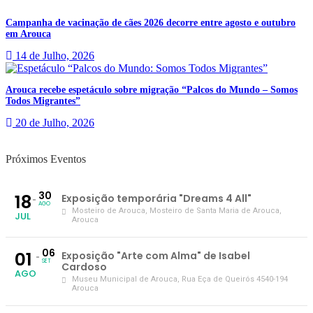
Campanha de vacinação de cães 2026 decorre entre agosto e outubro
em Arouca
14 de Julho, 2026
Arouca recebe espetáculo sobre migração “Palcos do Mundo – Somos
Todos Migrantes”
20 de Julho, 2026
Próximos Eventos
30
18
Exposição temporária "Dreams 4 All"
AGO
Mosteiro de Arouca
, Mosteiro de Santa Maria de Arouca,
JUL
Arouca
06
01
Exposição "Arte com Alma" de Isabel
SET
Cardoso
AGO
Museu Municipal de Arouca
, Rua Eça de Queirós 4540-194
Arouca