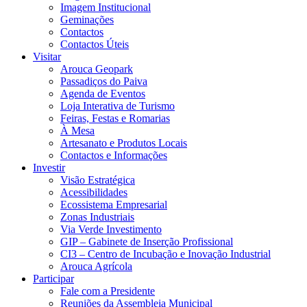
Imagem Institucional
Geminações
Contactos
Contactos Úteis
Visitar
Arouca Geopark
Passadiços do Paiva
Agenda de Eventos
Loja Interativa de Turismo
Feiras, Festas e Romarias
À Mesa
Artesanato e Produtos Locais
Contactos e Informações
Investir
Visão Estratégica
Acessibilidades
Ecossistema Empresarial
Zonas Industriais
Via Verde Investimento
GIP – Gabinete de Inserção Profissional
CI3 – Centro de Incubação e Inovação Industrial
Arouca Agrícola
Participar
Fale com a Presidente
Reuniões da Assembleia Municipal