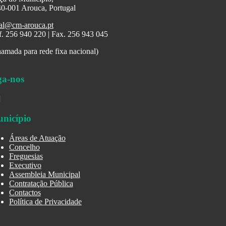
0-001 Arouca, Portugal
al@cm-arouca.pt
f. 256 940 220 | Fax. 256 943 045
amada para rede fixa nacional)
ga-nos
nicípio
Áreas de Atuação
Concelho
Freguesias
Executivo
Assembleia Municipal
Contratação Pública
Contactos
Política de Privacidade