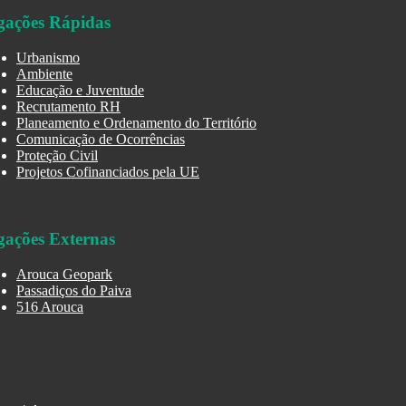
gações Rápidas
Urbanismo
Ambiente
Educação e Juventude
Recrutamento RH
Planeamento e Ordenamento do Território
Comunicação de Ocorrências
Proteção Civil
Projetos Cofinanciados pela UE
gações Externas
Arouca Geopark
Passadiços do Paiva
516 Arouca