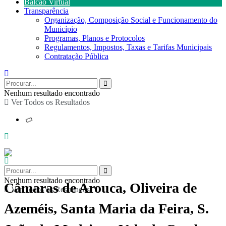
Balcão Virtual
Transparência
Organização, Composição Social e Funcionamento do
Município
Programas, Planos e Protocolos
Regulamentos, Impostos, Taxas e Tarifas Municipais
Contratação Pública
Nenhum resultado encontrado
Ver Todos os Resultados
Nenhum resultado encontrado
Câmaras de Arouca, Oliveira de
Ver Todos os Resultados
Azeméis, Santa Maria da Feira, S.