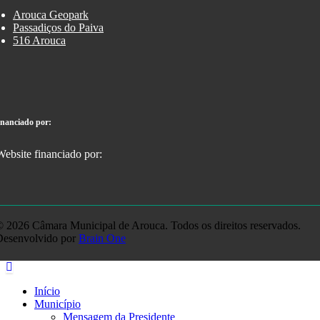
Arouca Geopark
Passadiços do Paiva
516 Arouca
inanciado por:
 2026 Câmara Municipal de Arouca. Todos os direitos reservados.
Desenvolvido por
Brain One
Início
Município
Mensagem da Presidente