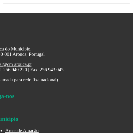
ça do Município,
0-001 Arouca, Portugal
al@cm-arouca.pt
f. 256 940 220 | Fax. 256 943 045
amada para rede fixa nacional)
ga-nos
nicípio
Áreas de Atuação