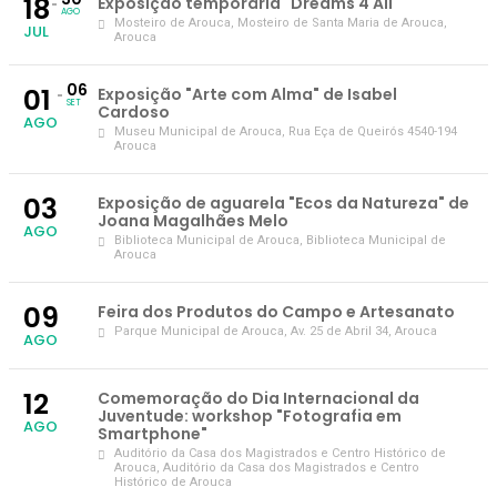
18
Exposição temporária "Dreams 4 All"
AGO
Mosteiro de Arouca
, Mosteiro de Santa Maria de Arouca,
JUL
Arouca
06
01
Exposição "Arte com Alma" de Isabel
SET
Cardoso
AGO
Museu Municipal de Arouca
, Rua Eça de Queirós 4540-194
Arouca
03
Exposição de aguarela "Ecos da Natureza" de
Joana Magalhães Melo
AGO
Biblioteca Municipal de Arouca
, Biblioteca Municipal de
Arouca
09
Feira dos Produtos do Campo e Artesanato
Parque Municipal de Arouca
, Av. 25 de Abril 34, Arouca
AGO
12
Comemoração do Dia Internacional da
Juventude: workshop "Fotografia em
AGO
Smartphone"
Auditório da Casa dos Magistrados e Centro Histórico de
Arouca
, Auditório da Casa dos Magistrados e Centro
Histórico de Arouca