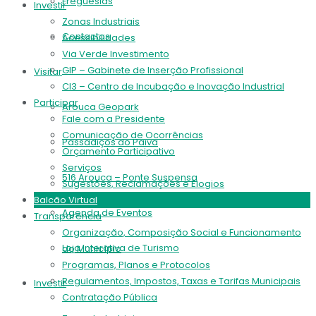
Freguesias
Investir
Zonas Industriais
Contactos
Acessibilidades
Via Verde Investimento
GIP – Gabinete de Inserção Profissional
Visitar
CI3 – Centro de Incubação e Inovação Industrial
Participar
Arouca Geopark
Fale com a Presidente
Comunicação de Ocorrências
Passadiços do Paiva
Orçamento Participativo
Serviços
516 Arouca – Ponte Suspensa
Sugestões, Reclamações e Elogios
Balcão Virtual
Agenda de Eventos
Transparência
Organização, Composição Social e Funcionamento
Loja Interativa de Turismo
do Município
Programas, Planos e Protocolos
Regulamentos, Impostos, Taxas e Tarifas Municipais
Investir
Contratação Pública