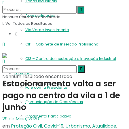
Zonas Industriais
Acessibilidades
Nenhum resultado encontrado
Ver Todos os Resultados
Via Verde Investimento
GIP – Gabinete de Inserção Profissional
CI3 – Centro de Incubação e Inovação Industrial
Participar
Nenhum resultado encontrado
Estacionamento volta a ser
Ver Todos os Resultados
Fale com a Presidente
pago no centro da vila a 1 de
Comunicação de Ocorrências
junho
Orçamento Participativo
29 de Maio, 2020
em
Proteção Civil
,
Covid-19
,
Urbanismo
,
Atualidade
,