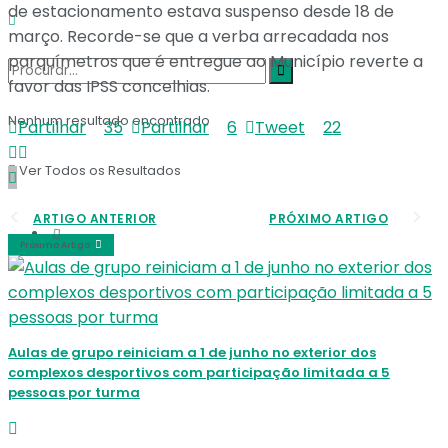
de estacionamento estava suspenso desde 18 de
março. Recorde-se que a verba arrecadada nos
parquímetros que é entregue ao Município reverte a
favor das IPSS concelhias.
Nenhum resultado encontrado
Partilhar
35
Partilhar
6
Tweet
22
Ver Todos os Resultados
ARTIGO ANTERIOR
PRÓXIMO ARTIGO
Próximo Artigo
Aulas de grupo reiniciam a 1 de junho no exterior dos
complexos desportivos com participação limitada a 5
pessoas por turma