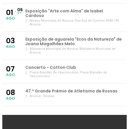
06
01
Exposição "Arte com Alma" de Isabel
SET
Cardoso
AGO
Museu Municipal de Arouca
, Rua Eça de Queirós 4540-194
Arouca
03
Exposição de aguarela "Ecos da Natureza" de
Joana Magalhães Melo
AGO
Biblioteca Municipal de Arouca
, Biblioteca Municipal de
Arouca
07
Concerto - Cotton Club
Praça Brandão de Vasconcelos
, Praça Brandão de
AGO
Vasconcelos
08
47.º Grande Prémio de Atletismo de Rossas
Arouca - Rossas
AGO