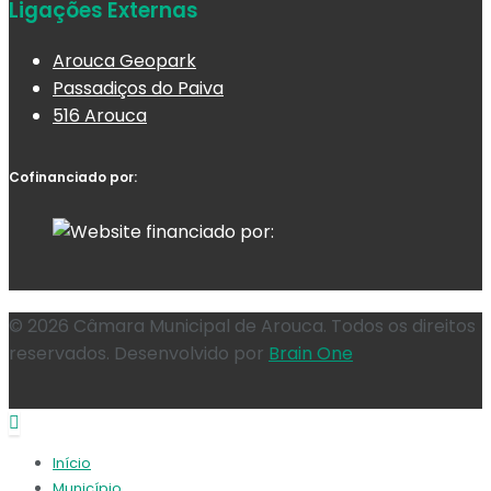
Ligações Externas
Arouca Geopark
Passadiços do Paiva
516 Arouca
Cofinanciado por:
© 2026 Câmara Municipal de Arouca. Todos os direitos
reservados. Desenvolvido por
Brain One
Início
Município