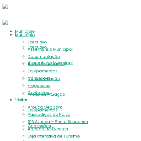
Município
Município
Executivo
Executivo
Assembleia Municipal
Documentação
Assembleia Municipal
Áreas de Atuação
Equipamentos
Comissões
Documentação
Freguesias
Contactos
Áreas de Atuação
Visitar
Arouca Geopark
Equipamentos
Passadiços do Paiva
516 Arouca – Ponte Suspensa
Comissões
Agenda de Eventos
Loja Interativa de Turismo