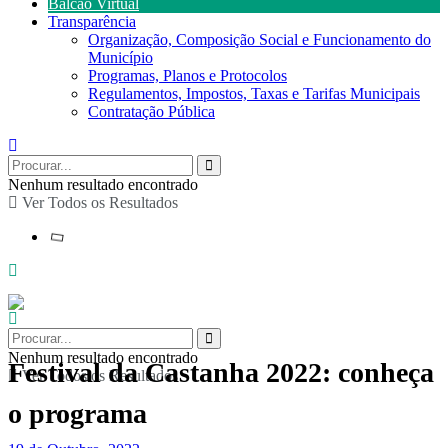
Balcão Virtual
Transparência
Organização, Composição Social e Funcionamento do
Município
Programas, Planos e Protocolos
Regulamentos, Impostos, Taxas e Tarifas Municipais
Contratação Pública
Nenhum resultado encontrado
Ver Todos os Resultados
Nenhum resultado encontrado
Festival da Castanha 2022: conheça
Ver Todos os Resultados
o programa