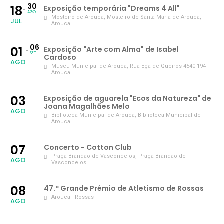
30
18
Exposição temporária "Dreams 4 All"
AGO
Mosteiro de Arouca
, Mosteiro de Santa Maria de Arouca,
JUL
Arouca
06
01
Exposição "Arte com Alma" de Isabel
SET
Cardoso
AGO
Museu Municipal de Arouca
, Rua Eça de Queirós 4540-194
Arouca
03
Exposição de aguarela "Ecos da Natureza" de
Joana Magalhães Melo
AGO
Biblioteca Municipal de Arouca
, Biblioteca Municipal de
Arouca
07
Concerto - Cotton Club
Praça Brandão de Vasconcelos
, Praça Brandão de
AGO
Vasconcelos
08
47.º Grande Prémio de Atletismo de Rossas
Arouca - Rossas
AGO