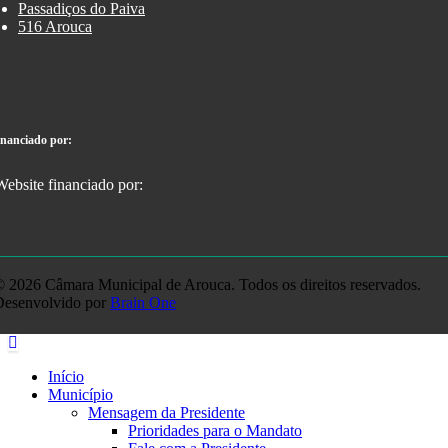
Passadiços do Paiva
516 Arouca
inanciado por:
 2026 Câmara Municipal de Arouca. Todos os direitos reservados.
Desenvolvido por
Brain One
Início
Município
Mensagem da Presidente
Prioridades para o Mandato