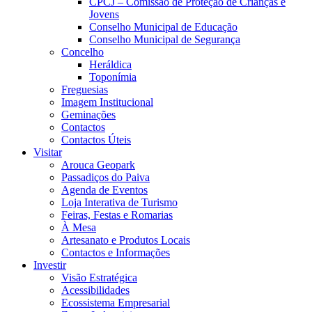
CPCJ – Comissão de Proteção de Crianças e
Jovens
Conselho Municipal de Educação
Conselho Municipal de Segurança
Concelho
Heráldica
Toponímia
Freguesias
Imagem Institucional
Geminações
Contactos
Contactos Úteis
Visitar
Arouca Geopark
Passadiços do Paiva
Agenda de Eventos
Loja Interativa de Turismo
Feiras, Festas e Romarias
À Mesa
Artesanato e Produtos Locais
Contactos e Informações
Investir
Visão Estratégica
Acessibilidades
Ecossistema Empresarial