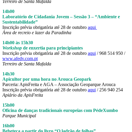
Terreiro de Santa Mafalda
14h00
Laboratório de Cidadania Jovem – Sessão 3 – “Ambiente e
Sustentabilidade”
Inscrição prévia obrigatória até 28 de outubro
aqui
Área de recreio e lazer da Paradinha
14h00 às 15h30
Workshop
de enxertia para principiantes
Inscrição prévia obrigatória até 28 de outubro
aqui
/ 968 514 950 /
www.afedv.com.pt
Terreiro de Santa Mafalda
14h30
Apicultor por uma hora no Arouca Geopark
Parceria: ApisFreita e AGA – Associação Geoparque Arouca
Inscrição prévia obrigatória até 28 de outubro
aqui
/ 256 940 254
Apiário da ApisFreita
15h00
Oficina de danças tradicionais europeias com PédeXumbo
Parque Municipal
16h00
Bebeteca a partir do livro “O ladrão de folhas”