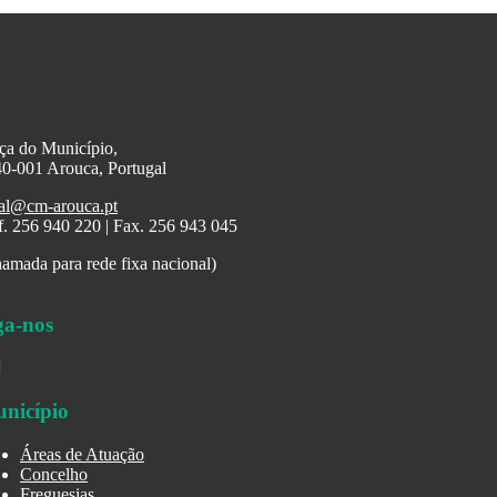
ça do Município,
0-001 Arouca, Portugal
al@cm-arouca.pt
f. 256 940 220 | Fax. 256 943 045
amada para rede fixa nacional)
ga-nos
nicípio
Áreas de Atuação
Concelho
Freguesias