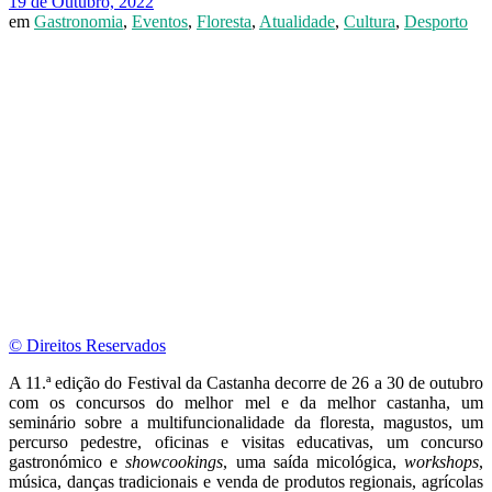
19 de Outubro, 2022
em
Gastronomia
,
Eventos
,
Floresta
,
Atualidade
,
Cultura
,
Desporto
© Direitos Reservados
A 11.ª edição do Festival da Castanha decorre de 26 a 30 de outubro
com os concursos do melhor mel e da melhor castanha, um
seminário sobre a multifuncionalidade da floresta, magustos, um
percurso pedestre, oficinas e visitas educativas, um concurso
gastronómico e
showcookings
, uma saída micológica,
workshops
,
música, danças tradicionais e venda de produtos regionais, agrícolas