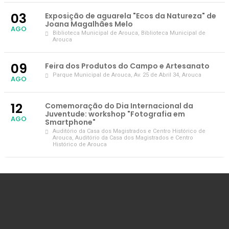
03
Exposição de aguarela "Ecos da Natureza" de
Joana Magalhães Melo
AGO
Biblioteca Municipal de Arouca
, Biblioteca Municipal de
Arouca
09
Feira dos Produtos do Campo e Artesanato
Parque Municipal de Arouca
, Av. 25 de Abril 34, Arouca
AGO
12
Comemoração do Dia Internacional da
Juventude: workshop "Fotografia em
AGO
Smartphone"
Auditório da Casa dos Magistrados e Centro Histórico de
Arouca
, Auditório da Casa dos Magistrados e Centro
Histórico de Arouca