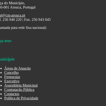
ça do Município,
0-001 Arouca, Portugal
al@cm-arouca.pt
f. 256 940 220 | Fax. 256 943 045
amada para rede fixa nacional)
ga-nos
nicípio
Áreas de Atuação
Concelho
Freguesias
Executivo
Assembleia Municipal
Contratação Pública
Contactos
Política de Privacidade