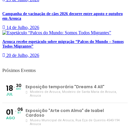
Campanha de vacinação de cães 2026 decorre entre agosto e outubro
em Arouca
14 de Julho, 2026
Arouca recebe espetáculo sobre migração “Palcos do Mundo – Somos
Todos Migrantes”
20 de Julho, 2026
Próximos Eventos
30
18
Exposição temporária "Dreams 4 All"
AGO
Mosteiro de Arouca
, Mosteiro de Santa Maria de Arouca,
JUL
Arouca
06
01
Exposição "Arte com Alma" de Isabel
SET
Cardoso
AGO
Museu Municipal de Arouca
, Rua Eça de Queirós 4540-194
Arouca