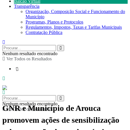
Balcão Virtual
Transparência
Organização, Composição Social e Funcionamento do
Município
Programas, Planos e Protocolos
Regulamentos, Impostos, Taxas e Tarifas Municipais
Contratação Pública
Nenhum resultado encontrado
Ver Todos os Resultados
Nenhum resultado encontrado
GNR e Município de Arouca
Ver Todos os Resultados
promovem ações de sensibilização