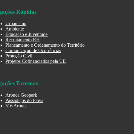
gações Rápidas
Urbanismo
Ambiente
Educação e Juventude
Recrutamento RH
Planeamento e Ordenamento do Território
Comunicação de Ocorrências
Proteção Civil
Projetos Cofinanciados pela UE
gações Externas
Arouca Geopark
Passadiços do Paiva
516 Arouca