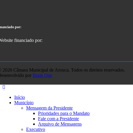
inanciado por:
 2026 Câmara Municipal de Arouca. Todos os direitos reservados.
Desenvolvido por
Brain One
Início
Município
Mensagem da Presidente
Prioridades para o Mandato
Fale com a Presidente
Arquivo de Mensagens
Executivo