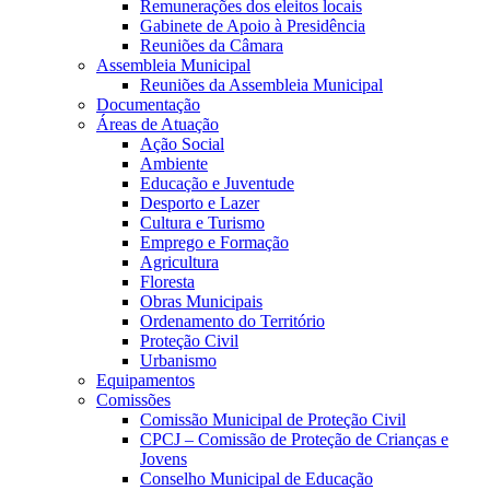
Remunerações dos eleitos locais
Gabinete de Apoio à Presidência
Reuniões da Câmara
Assembleia Municipal
Reuniões da Assembleia Municipal
Documentação
Áreas de Atuação
Ação Social
Ambiente
Educação e Juventude
Desporto e Lazer
Cultura e Turismo
Emprego e Formação
Agricultura
Floresta
Obras Municipais
Ordenamento do Território
Proteção Civil
Urbanismo
Equipamentos
Comissões
Comissão Municipal de Proteção Civil
CPCJ – Comissão de Proteção de Crianças e
Jovens
Conselho Municipal de Educação