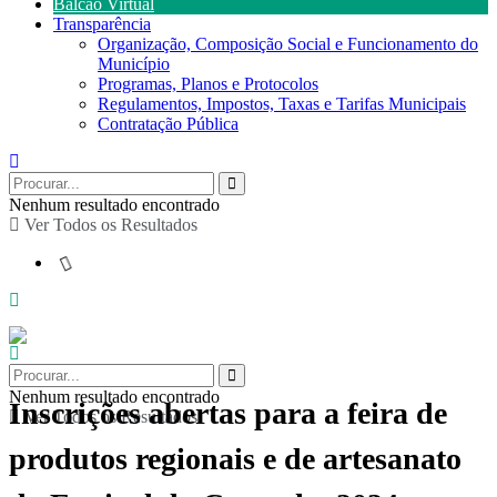
Balcão Virtual
Transparência
Organização, Composição Social e Funcionamento do
Município
Programas, Planos e Protocolos
Regulamentos, Impostos, Taxas e Tarifas Municipais
Contratação Pública
Nenhum resultado encontrado
Ver Todos os Resultados
Nenhum resultado encontrado
Inscrições abertas para a feira de
Ver Todos os Resultados
produtos regionais e de artesanato