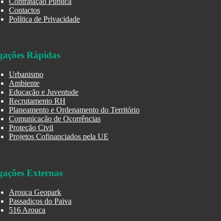
Contratação Pública
Contactos
Política de Privacidade
gações Rápidas
Urbanismo
Ambiente
Educação e Juventude
Recrutamento RH
Planeamento e Ordenamento do Território
Comunicação de Ocorrências
Proteção Civil
Projetos Cofinanciados pela UE
gações Externas
Arouca Geopark
Passadiços do Paiva
516 Arouca