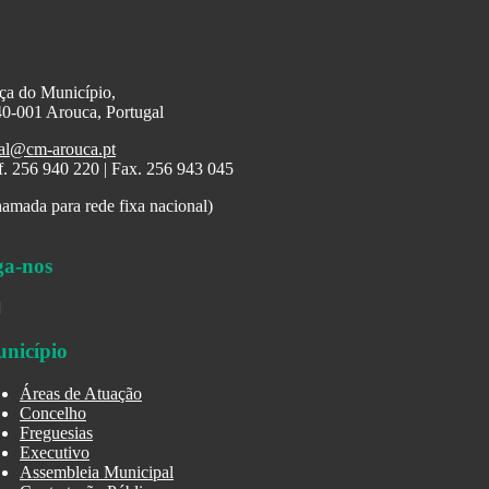
ça do Município,
0-001 Arouca, Portugal
al@cm-arouca.pt
f. 256 940 220 | Fax. 256 943 045
amada para rede fixa nacional)
ga-nos
nicípio
Áreas de Atuação
Concelho
Freguesias
Executivo
Assembleia Municipal