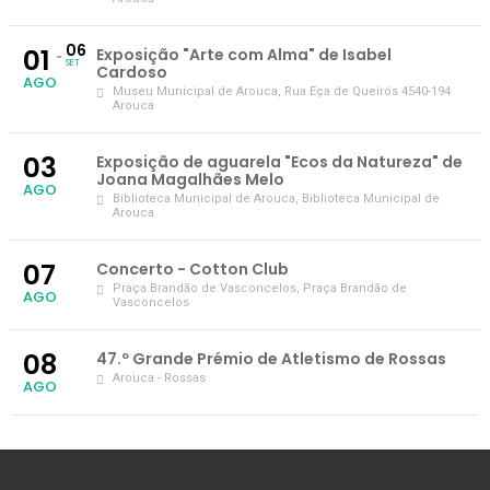
06
01
Exposição "Arte com Alma" de Isabel
SET
Cardoso
AGO
Museu Municipal de Arouca
, Rua Eça de Queirós 4540-194
Arouca
03
Exposição de aguarela "Ecos da Natureza" de
Joana Magalhães Melo
AGO
Biblioteca Municipal de Arouca
, Biblioteca Municipal de
Arouca
07
Concerto - Cotton Club
Praça Brandão de Vasconcelos
, Praça Brandão de
AGO
Vasconcelos
08
47.º Grande Prémio de Atletismo de Rossas
Arouca - Rossas
AGO