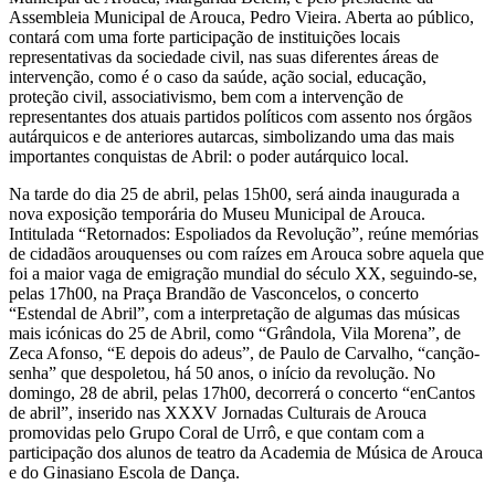
Assembleia Municipal de Arouca, Pedro Vieira. Aberta ao público,
contará com uma forte participação de instituições locais
representativas da sociedade civil, nas suas diferentes áreas de
intervenção, como é o caso da saúde, ação social, educação,
proteção civil, associativismo, bem com a intervenção de
representantes dos atuais partidos políticos com assento nos órgãos
autárquicos e de anteriores autarcas, simbolizando uma das mais
importantes conquistas de Abril: o poder autárquico local.
Na tarde do dia 25 de abril, pelas 15h00, será ainda inaugurada a
nova exposição temporária do Museu Municipal de Arouca.
Intitulada “Retornados: Espoliados da Revolução”, reúne memórias
de cidadãos arouquenses ou com raízes em Arouca sobre aquela que
foi a maior vaga de emigração mundial do século XX, seguindo-se,
pelas 17h00, na Praça Brandão de Vasconcelos, o concerto
“Estendal de Abril”, com a interpretação de algumas das músicas
mais icónicas do 25 de Abril, como “Grândola, Vila Morena”, de
Zeca Afonso, “E depois do adeus”, de Paulo de Carvalho, “canção-
senha” que despoletou, há 50 anos, o início da revolução. No
domingo, 28 de abril, pelas 17h00, decorrerá o concerto “enCantos
de abril”, inserido nas XXXV Jornadas Culturais de Arouca
promovidas pelo Grupo Coral de Urrô, e que contam com a
participação dos alunos de teatro da Academia de Música de Arouca
e do Ginasiano Escola de Dança.