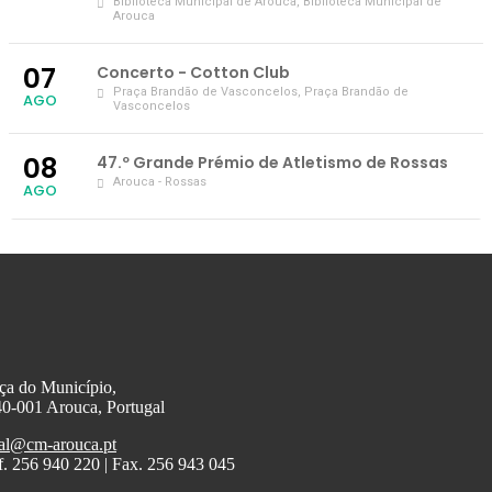
Biblioteca Municipal de Arouca
, Biblioteca Municipal de
Arouca
07
Concerto - Cotton Club
Praça Brandão de Vasconcelos
, Praça Brandão de
AGO
Vasconcelos
08
47.º Grande Prémio de Atletismo de Rossas
Arouca - Rossas
AGO
ça do Município,
0-001 Arouca, Portugal
al@cm-arouca.pt
f. 256 940 220 | Fax. 256 943 045