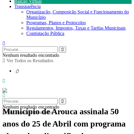
Balcão Virtual
Transparência
Organização, Composição Social e Funcionamento do
Município
Programas, Planos e Protocolos
Regulamentos, Impostos, Taxas e Tarifas Municipais
Contratação Pública
Nenhum resultado encontrado
Ver Todos os Resultados
Nenhum resultado encontrado
Município de Arouca assinala 50
Ver Todos os Resultados
anos do 25 de Abril com programa