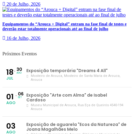
20 de Julho, 2026
Equipamentos do “Arouca + Digital” entram na fase final de testes e
deverão estar totalmente operacionais até ao final de julho
16 de Julho, 2026
Próximos Eventos
30
18
Exposição temporária "Dreams 4 All"
AGO
Mosteiro de Arouca
, Mosteiro de Santa Maria de Arouca,
JUL
Arouca
06
01
Exposição "Arte com Alma" de Isabel
SET
Cardoso
AGO
Museu Municipal de Arouca
, Rua Eça de Queirós 4540-194
Arouca
03
Exposição de aguarela "Ecos da Natureza" de
Joana Magalhães Melo
AGO