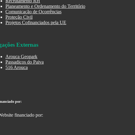
Recrutamento RH
Planeamento e Ordenamento do Território
Comunicação de Ocorrências
Proteção Civil
Projetos Cofinanciados pela UE
gações Externas
Arouca Geopark
Passadiços do Paiva
516 Arouca
inanciado por: