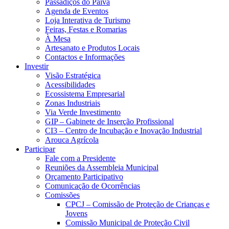
Passadiços do Paiva
Agenda de Eventos
Loja Interativa de Turismo
Feiras, Festas e Romarias
À Mesa
Artesanato e Produtos Locais
Contactos e Informações
Investir
Visão Estratégica
Acessibilidades
Ecossistema Empresarial
Zonas Industriais
Via Verde Investimento
GIP – Gabinete de Inserção Profissional
CI3 – Centro de Incubação e Inovação Industrial
Arouca Agrícola
Participar
Fale com a Presidente
Reuniões da Assembleia Municipal
Orçamento Participativo
Comunicação de Ocorrências
Comissões
CPCJ – Comissão de Proteção de Crianças e
Jovens
Comissão Municipal de Proteção Civil