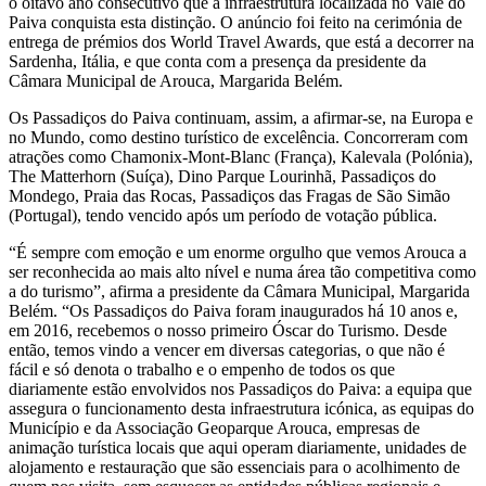
o oitavo ano consecutivo que a infraestrutura localizada no Vale do
Paiva conquista esta distinção. O anúncio foi feito na cerimónia de
entrega de prémios dos World Travel Awards, que está a decorrer na
Sardenha, Itália, e que conta com a presença da presidente da
Câmara Municipal de Arouca, Margarida Belém.
Os Passadiços do Paiva continuam, assim, a afirmar-se, na Europa e
no Mundo, como destino turístico de excelência. Concorreram com
atrações como Chamonix-Mont-Blanc (França), Kalevala (Polónia),
The Matterhorn (Suíça), Dino Parque Lourinhã, Passadiços do
Mondego, Praia das Rocas, Passadiços das Fragas de São Simão
(Portugal), tendo vencido após um período de votação pública.
“É sempre com emoção e um enorme orgulho que vemos Arouca a
ser reconhecida ao mais alto nível e numa área tão competitiva como
a do turismo”, afirma a presidente da Câmara Municipal, Margarida
Belém. “Os Passadiços do Paiva foram inaugurados há 10 anos e,
em 2016, recebemos o nosso primeiro Óscar do Turismo. Desde
então, temos vindo a vencer em diversas categorias, o que não é
fácil e só denota o trabalho e o empenho de todos os que
diariamente estão envolvidos nos Passadiços do Paiva: a equipa que
assegura o funcionamento desta infraestrutura icónica, as equipas do
Município e da Associação Geoparque Arouca, empresas de
animação turística locais que aqui operam diariamente, unidades de
alojamento e restauração que são essenciais para o acolhimento de