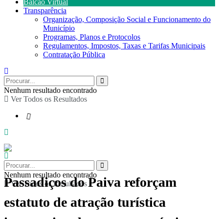
Balcão Virtual
Transparência
Organização, Composição Social e Funcionamento do
Município
Programas, Planos e Protocolos
Regulamentos, Impostos, Taxas e Tarifas Municipais
Contratação Pública
Nenhum resultado encontrado
Ver Todos os Resultados
Nenhum resultado encontrado
Passadiços do Paiva reforçam
Ver Todos os Resultados
estatuto de atração turística