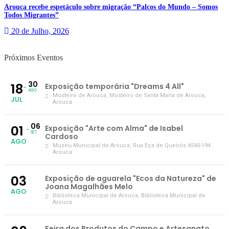
Arouca recebe espetáculo sobre migração “Palcos do Mundo – Somos
Todos Migrantes”
20 de Julho, 2026
Próximos Eventos
30
18
Exposição temporária "Dreams 4 All"
AGO
Mosteiro de Arouca
, Mosteiro de Santa Maria de Arouca,
JUL
Arouca
06
01
Exposição "Arte com Alma" de Isabel
SET
Cardoso
AGO
Museu Municipal de Arouca
, Rua Eça de Queirós 4540-194
Arouca
03
Exposição de aguarela "Ecos da Natureza" de
Joana Magalhães Melo
AGO
Biblioteca Municipal de Arouca
, Biblioteca Municipal de
Arouca
Feira dos Produtos do Campo e Artesanato