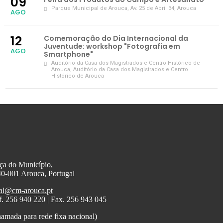
09
Parque Municipal de Arouca
, Av. 25 de Abril 34, Arouca
AGO
12
Comemoração do Dia Internacional da
Juventude: workshop "Fotografia em
AGO
Smartphone"
Auditório da Casa dos Magistrados e Centro Histórico de
Arouca
, Auditório da Casa dos Magistrados e Centro
Histórico de Arouca
ça do Município,
0-001 Arouca, Portugal
al@cm-arouca.pt
f. 256 940 220 | Fax. 256 943 045
amada para rede fixa nacional)