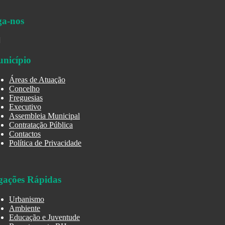
ga-nos
nicípio
Áreas de Atuação
Concelho
Freguesias
Executivo
Assembleia Municipal
Contratação Pública
Contactos
Política de Privacidade
gações Rápidas
Urbanismo
Ambiente
Educação e Juventude