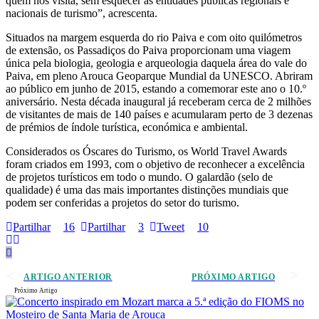
quem nos visita, sem esquecer as entidades públicas regionais e
nacionais de turismo”, acrescenta.
Situados na margem esquerda do rio Paiva e com oito quilómetros
de extensão, os Passadiços do Paiva proporcionam uma viagem
única pela biologia, geologia e arqueologia daquela área do vale do
Paiva, em pleno Arouca Geoparque Mundial da UNESCO. Abriram
ao público em junho de 2015, estando a comemorar este ano o 10.º
aniversário. Nesta década inaugural já receberam cerca de 2 milhões
de visitantes de mais de 140 países e acumularam perto de 3 dezenas
de prémios de índole turística, económica e ambiental.
Considerados os Óscares do Turismo, os World Travel Awards
foram criados em 1993, com o objetivo de reconhecer a excelência
de projetos turísticos em todo o mundo. O galardão (selo de
qualidade) é uma das mais importantes distinções mundiais que
podem ser conferidas a projetos do setor do turismo.
Partilhar
16
Partilhar
3
Tweet
10
ARTIGO ANTERIOR
PRÓXIMO ARTIGO
Próximo Artigo