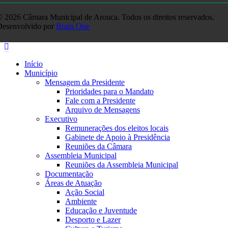
 2026 Câmara Municipal de Arouca. Todos os direitos reservados.
Desenvolvido por
Brain One
Início
Município
Mensagem da Presidente
Prioridades para o Mandato
Fale com a Presidente
Arquivo de Mensagens
Executivo
Remunerações dos eleitos locais
Gabinete de Apoio à Presidência
Reuniões da Câmara
Assembleia Municipal
Reuniões da Assembleia Municipal
Documentação
Áreas de Atuação
Ação Social
Ambiente
Educação e Juventude
Desporto e Lazer