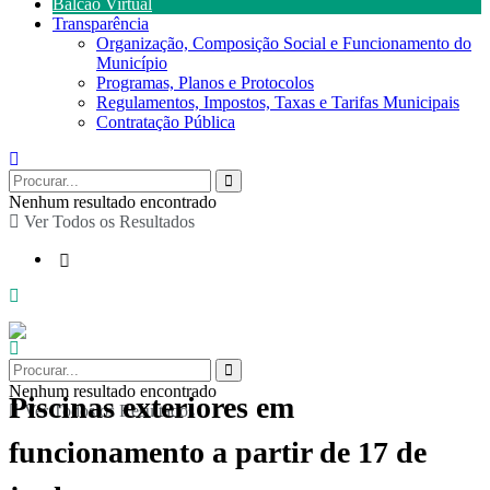
Balcão Virtual
Transparência
Organização, Composição Social e Funcionamento do
Município
Programas, Planos e Protocolos
Regulamentos, Impostos, Taxas e Tarifas Municipais
Contratação Pública
Nenhum resultado encontrado
Ver Todos os Resultados
Nenhum resultado encontrado
Piscinas exteriores em
Ver Todos os Resultados
funcionamento a partir de 17 de