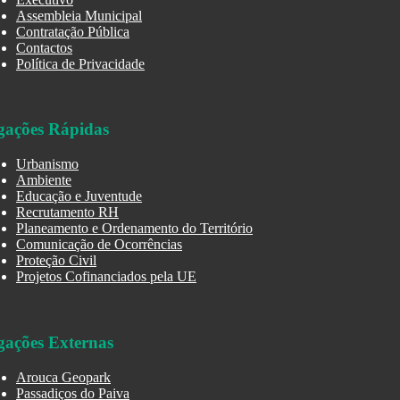
Assembleia Municipal
Contratação Pública
Contactos
Política de Privacidade
gações Rápidas
Urbanismo
Ambiente
Educação e Juventude
Recrutamento RH
Planeamento e Ordenamento do Território
Comunicação de Ocorrências
Proteção Civil
Projetos Cofinanciados pela UE
gações Externas
Arouca Geopark
Passadiços do Paiva