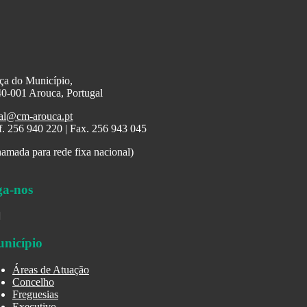
ça do Município,
0-001 Arouca, Portugal
al@cm-arouca.pt
f. 256 940 220 | Fax. 256 943 045
amada para rede fixa nacional)
ga-nos
nicípio
Áreas de Atuação
Concelho
Freguesias
Executivo