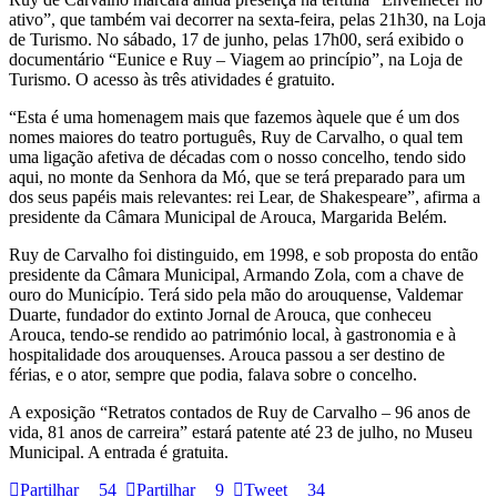
ativo”, que também vai decorrer na sexta-feira, pelas 21h30, na Loja
de Turismo. No sábado, 17 de junho, pelas 17h00, será exibido o
documentário “Eunice e Ruy – Viagem ao princípio”, na Loja de
Turismo. O acesso às três atividades é gratuito.
“Esta é uma homenagem mais que fazemos àquele que é um dos
nomes maiores do teatro português, Ruy de Carvalho, o qual tem
uma ligação afetiva de décadas com o nosso concelho, tendo sido
aqui, no monte da Senhora da Mó, que se terá preparado para um
dos seus papéis mais relevantes: rei Lear, de Shakespeare”, afirma a
presidente da Câmara Municipal de Arouca, Margarida Belém.
Ruy de Carvalho foi distinguido, em 1998, e sob proposta do então
presidente da Câmara Municipal, Armando Zola, com a chave de
ouro do Município. Terá sido pela mão do arouquense, Valdemar
Duarte, fundador do extinto Jornal de Arouca, que conheceu
Arouca, tendo-se rendido ao património local, à gastronomia e à
hospitalidade dos arouquenses. Arouca passou a ser destino de
férias, e o ator, sempre que podia, falava sobre o concelho.
A exposição “Retratos contados de Ruy de Carvalho – 96 anos de
vida, 81 anos de carreira” estará patente até 23 de julho, no Museu
Municipal. A entrada é gratuita.
Partilhar
54
Partilhar
9
Tweet
34