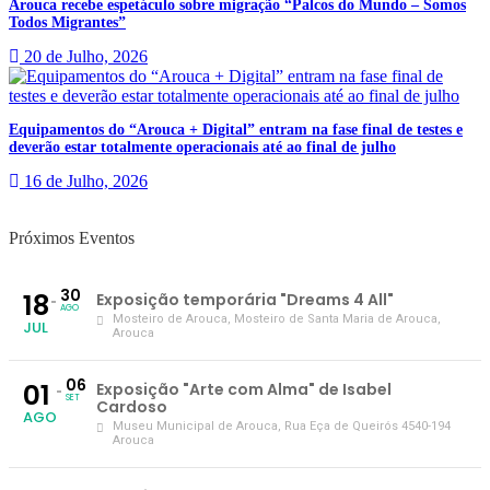
Arouca recebe espetáculo sobre migração “Palcos do Mundo – Somos
Todos Migrantes”
20 de Julho, 2026
Equipamentos do “Arouca + Digital” entram na fase final de testes e
deverão estar totalmente operacionais até ao final de julho
16 de Julho, 2026
Próximos Eventos
30
18
Exposição temporária "Dreams 4 All"
AGO
Mosteiro de Arouca
, Mosteiro de Santa Maria de Arouca,
JUL
Arouca
06
01
Exposição "Arte com Alma" de Isabel
SET
Cardoso
AGO
Museu Municipal de Arouca
, Rua Eça de Queirós 4540-194
Arouca