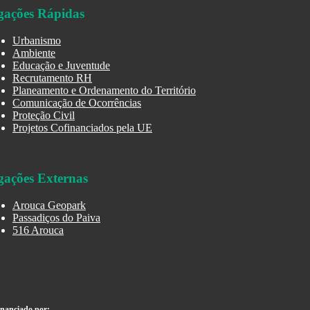
gações Rápidas
Urbanismo
Ambiente
Educação e Juventude
Recrutamento RH
Planeamento e Ordenamento do Território
Comunicação de Ocorrências
Proteção Civil
Projetos Cofinanciados pela UE
gações Externas
Arouca Geopark
Passadiços do Paiva
516 Arouca
inanciado por: