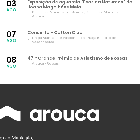
03
Exposição de aguarela "Ecos da Natureza" de
Joana Magalhães Melo
AGO
Biblioteca Municipal de Arouca
, Biblioteca Municipal de
Arouca
07
Concerto - Cotton Club
Praça Brandão de Vasconcelos
, Praça Brandão de
AGO
Vasconcelos
08
47.º Grande Prémio de Atletismo de Rossas
Arouca - Rossas
AGO
ça do Município,