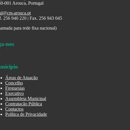
0-001 Arouca, Portugal
al@cm-arouca.pt
f. 256 940 220 | Fax. 256 943 045
amada para rede fixa nacional)
ga-nos
nicípio
Áreas de Atuação
Concelho
Freguesias
Executivo
Assembleia Municipal
Contratação Pública
Contactos
Política de Privacidade