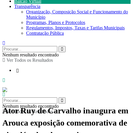
Balcão Virtual
Transparência
Organização, Composição Social e Funcionamento do
Município
Programas, Planos e Protocolos
Regulamentos, Impostos, Taxas e Tarifas Municipais
Contratação Pública
Nenhum resultado encontrado
Ver Todos os Resultados
Nenhum resultado encontrado
Ator Ruy de Carvalho inaugura em
Ver Todos os Resultados
Arouca exposição comemorativa de