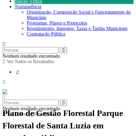
Balcão Virtual
Transparência
Organização, Composição Social e Funcionamento do
Município
Programas, Planos e Protocolos
Regulamentos, Impostos, Taxas e Tarifas Municipais
Contratação Pública
Nenhum resultado encontrado
Ver Todos os Resultados
Nenhum resultado encontrado
Plano de Gestão Florestal Parque
Ver Todos os Resultados
Florestal de Santa Luzia em