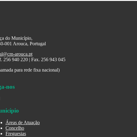
ça do Município,
0-001 Arouca, Portugal
al@cm-arouca.pt
f. 256 940 220 | Fax. 256 943 045
amada para rede fixa nacional)
ga-nos
nicípio
Áreas de Atuação
Concelho
Freguesias