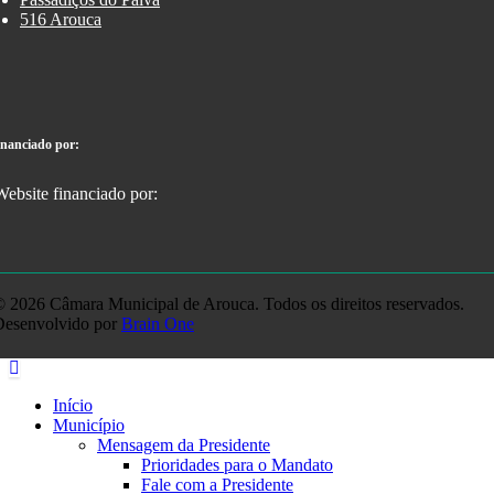
516 Arouca
inanciado por:
 2026 Câmara Municipal de Arouca. Todos os direitos reservados.
Desenvolvido por
Brain One
Início
Município
Mensagem da Presidente
Prioridades para o Mandato
Fale com a Presidente