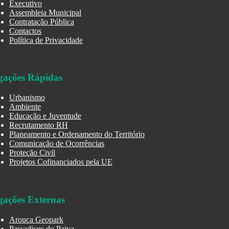
Executivo
Assembleia Municipal
Contratação Pública
Contactos
Política de Privacidade
gações Rápidas
Urbanismo
Ambiente
Educação e Juventude
Recrutamento RH
Planeamento e Ordenamento do Território
Comunicação de Ocorrências
Proteção Civil
Projetos Cofinanciados pela UE
gações Externas
Arouca Geopark
Passadiços do Paiva