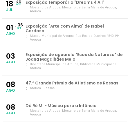
30
18
Exposição temporária "Dreams 4 All"
AGO
Mosteiro de Arouca
, Mosteiro de Santa Maria de Arouca,
JUL
Arouca
06
01
Exposição "Arte com Alma" de Isabel
SET
Cardoso
AGO
Museu Municipal de Arouca
, Rua Eça de Queirós 4540-194
Arouca
03
Exposição de aguarela "Ecos da Natureza" de
Joana Magalhães Melo
AGO
Biblioteca Municipal de Arouca
, Biblioteca Municipal de
Arouca
08
47.º Grande Prémio de Atletismo de Rossas
Arouca - Rossas
AGO
08
Dó Ré Mi - Música para a Infância
Mosteiro de Arouca
, Mosteiro de Santa Maria de Arouca,
AGO
Arouca