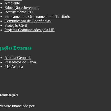
Ambiente
Educação e Juventude
Recrutamento RH
Planeamento e Ordenamento do Território
Comunicação de Ocorrências
Proteção Civil
Projetos Cofinanciados pela UE
gações Externas
Arouca Geopark
Passadiços do Paiva
516 Arouca
inanciado por: