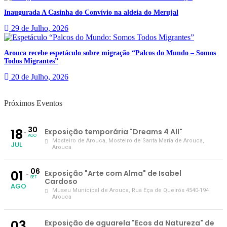
Inaugurada A Casinha do Convívio na aldeia do Merujal
29 de Julho, 2026
Arouca recebe espetáculo sobre migração “Palcos do Mundo – Somos
Todos Migrantes”
20 de Julho, 2026
Próximos Eventos
30
18
Exposição temporária "Dreams 4 All"
AGO
Mosteiro de Arouca
, Mosteiro de Santa Maria de Arouca,
JUL
Arouca
06
01
Exposição "Arte com Alma" de Isabel
SET
Cardoso
AGO
Museu Municipal de Arouca
, Rua Eça de Queirós 4540-194
Arouca
03
Exposição de aguarela "Ecos da Natureza" de