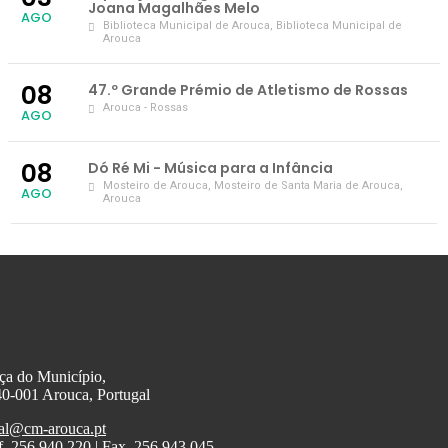
Joana Magalhães Melo
AGO
Biblioteca Municipal de Arouca
, Biblioteca Municipal de
Arouca
08
47.º Grande Prémio de Atletismo de Rossas
Arouca - Rossas
AGO
08
Dó Ré Mi - Música para a Infância
Mosteiro de Arouca
, Mosteiro de Santa Maria de Arouca,
AGO
Arouca
ça do Município,
0-001 Arouca, Portugal
al@cm-arouca.pt
f. 256 940 220 | Fax. 256 943 045