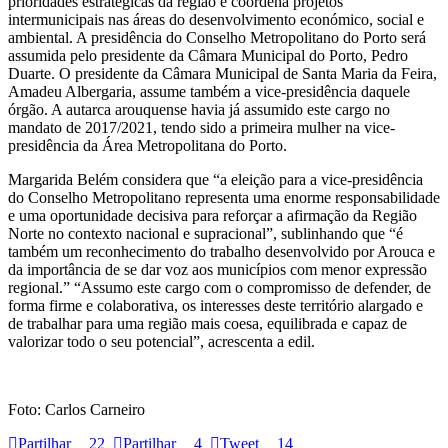
prioridades estratégicas da região e coordena projetos
intermunicipais nas áreas do desenvolvimento económico, social e
ambiental. A presidência do Conselho Metropolitano do Porto será
assumida pelo presidente da Câmara Municipal do Porto, Pedro
Duarte. O presidente da Câmara Municipal de Santa Maria da Feira,
Amadeu Albergaria, assume também a vice-presidência daquele
órgão. A autarca arouquense havia já assumido este cargo no
mandato de 2017/2021, tendo sido a primeira mulher na vice-
presidência da Área Metropolitana do Porto.
Margarida Belém considera que “a eleição para a vice-presidência
do Conselho Metropolitano representa uma enorme responsabilidade
e uma oportunidade decisiva para reforçar a afirmação da Região
Norte no contexto nacional e supracional”, sublinhando que “é
também um reconhecimento do trabalho desenvolvido por Arouca e
da importância de se dar voz aos municípios com menor expressão
regional.” “Assumo este cargo com o compromisso de defender, de
forma firme e colaborativa, os interesses deste território alargado e
de trabalhar para uma região mais coesa, equilibrada e capaz de
valorizar todo o seu potencial”, acrescenta a edil.
Foto: Carlos Carneiro
Partilhar
22
Partilhar
4
Tweet
14