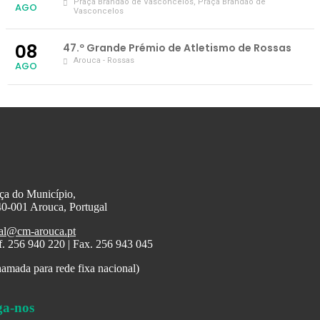
Praça Brandão de Vasconcelos
, Praça Brandão de
AGO
Vasconcelos
08
47.º Grande Prémio de Atletismo de Rossas
Arouca - Rossas
AGO
ça do Município,
0-001 Arouca, Portugal
al@cm-arouca.pt
f. 256 940 220 | Fax. 256 943 045
amada para rede fixa nacional)
ga-nos