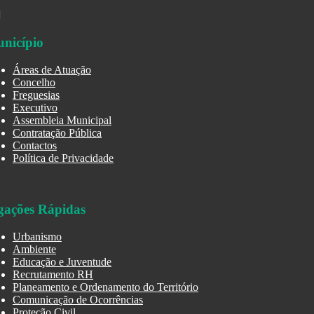
nicípio
Áreas de Atuação
Concelho
Freguesias
Executivo
Assembleia Municipal
Contratação Pública
Contactos
Política de Privacidade
gações Rápidas
Urbanismo
Ambiente
Educação e Juventude
Recrutamento RH
Planeamento e Ordenamento do Território
Comunicação de Ocorrências
Proteção Civil