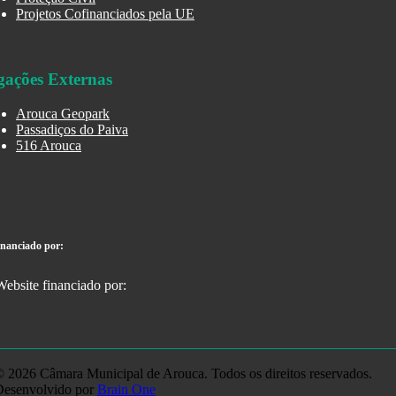
Projetos Cofinanciados pela UE
gações Externas
Arouca Geopark
Passadiços do Paiva
516 Arouca
inanciado por:
 2026 Câmara Municipal de Arouca. Todos os direitos reservados.
Desenvolvido por
Brain One