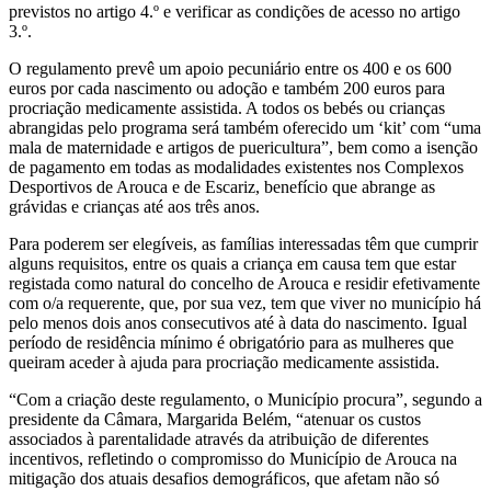
previstos no artigo 4.º e verificar as condições de acesso no artigo
3.º.
O regulamento prevê um apoio pecuniário entre os 400 e os 600
euros por cada nascimento ou adoção e também 200 euros para
procriação medicamente assistida. A todos os bebés ou crianças
abrangidas pelo programa será também oferecido um ‘kit’ com “uma
mala de maternidade e artigos de puericultura”, bem como a isenção
de pagamento em todas as modalidades existentes nos Complexos
Desportivos de Arouca e de Escariz, benefício que abrange as
grávidas e crianças até aos três anos.
Para poderem ser elegíveis, as famílias interessadas têm que cumprir
alguns requisitos, entre os quais a criança em causa tem que estar
registada como natural do concelho de Arouca e residir efetivamente
com o/a requerente, que, por sua vez, tem que viver no município há
pelo menos dois anos consecutivos até à data do nascimento. Igual
período de residência mínimo é obrigatório para as mulheres que
queiram aceder à ajuda para procriação medicamente assistida.
“Com a criação deste regulamento, o Município procura”, segundo a
presidente da Câmara, Margarida Belém, “atenuar os custos
associados à parentalidade através da atribuição de diferentes
incentivos, refletindo o compromisso do Município de Arouca na
mitigação dos atuais desafios demográficos, que afetam não só