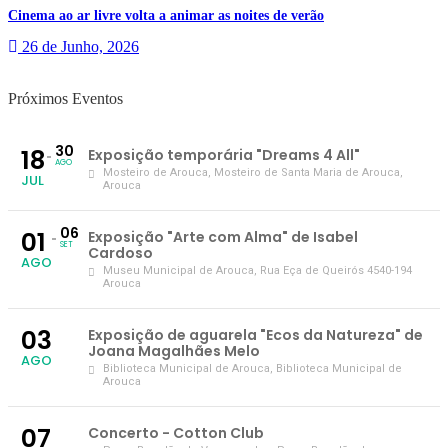
Cinema ao ar livre volta a animar as noites de verão
26 de Junho, 2026
Próximos Eventos
30
18
Exposição temporária "Dreams 4 All"
AGO
Mosteiro de Arouca
, Mosteiro de Santa Maria de Arouca,
JUL
Arouca
06
01
Exposição "Arte com Alma" de Isabel
SET
Cardoso
AGO
Museu Municipal de Arouca
, Rua Eça de Queirós 4540-194
Arouca
03
Exposição de aguarela "Ecos da Natureza" de
Joana Magalhães Melo
AGO
Biblioteca Municipal de Arouca
, Biblioteca Municipal de
Arouca
07
Concerto - Cotton Club