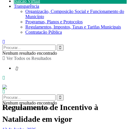
Balcão Virtual
Transparência
Organização, Composição Social e Funcionamento do
Município
Programas, Planos e Protocolos
Regulamentos, Impostos, Taxas e Tarifas Municipais
Contratação Pública
Nenhum resultado encontrado
Ver Todos os Resultados
Nenhum resultado encontrado
Regulamento de Incentivo à
Ver Todos os Resultados
Natalidade em vigor