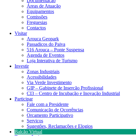
Documentação
Áreas de Atuação
Equipamentos
Comissões
Freguesias
Contactos
Visitar
Arouca Geopark
Passadiços do Paiva
516 Arouca – Ponte Suspensa
Agenda de Eventos
Loja Interativa de Turismo
Investir
Zonas Industriais
Acessibilidades
Via Verde Investimento
GIP – Gabinete de Inserção Profissional
CI3 – Centro de Incubação e Inovação Industrial
Participar
Fale com a Presidente
Comunicação de Ocorrências
Orçamento Participativo
Serviços
Sugestões, Reclamações e Elogios
Balcão Virtual