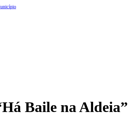
unicípio
“Há Baile na Aldeia”