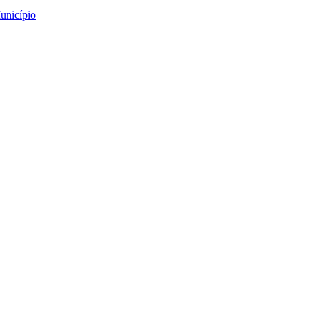
unicípio
s