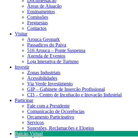
Documentação
Áreas de Atuação
Equipamentos
Comissões
Freguesias
Contactos
Visitar
Arouca Geopark
Passadiços do Paiva
516 Arouca – Ponte Suspensa
Agenda de Eventos
Loja Interativa de Turismo
Investir
Zonas Industriais
Acessibilidades
Via Verde Investimento
GIP – Gabinete de Inserção Profissional
CI3 – Centro de Incubação e Inovação Industrial
Participar
Fale com a Presidente
Comunicação de Ocorrências
Orçamento Participativo
Serviços
Sugestões, Reclamações e Elogios
Balcão Virtual