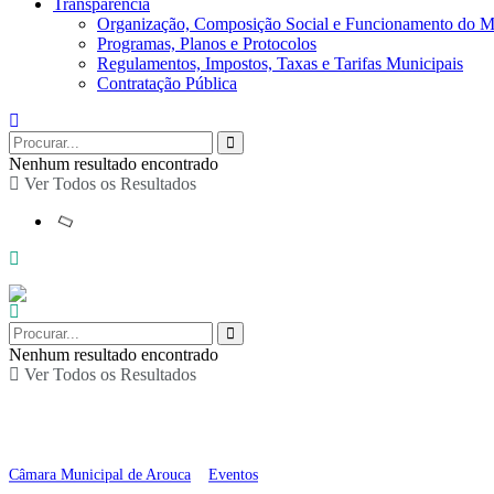
Transparência
Organização, Composição Social e Funcionamento do M
Programas, Planos e Protocolos
Regulamentos, Impostos, Taxas e Tarifas Municipais
Contratação Pública
Nenhum resultado encontrado
Ver Todos os Resultados
Nenhum resultado encontrado
Ver Todos os Resultados
2.º Encontro de Janeira
Câmara Municipal de Arouca
>
Eventos
>
2.º Encontro de Janeiras