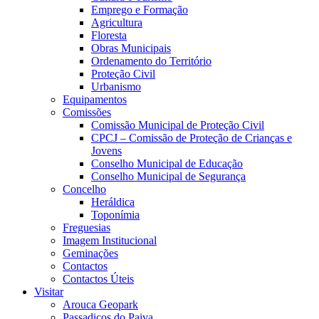
Emprego e Formação
Agricultura
Floresta
Obras Municipais
Ordenamento do Território
Proteção Civil
Urbanismo
Equipamentos
Comissões
Comissão Municipal de Proteção Civil
CPCJ – Comissão de Proteção de Crianças e
Jovens
Conselho Municipal de Educação
Conselho Municipal de Segurança
Concelho
Heráldica
Toponímia
Freguesias
Imagem Institucional
Geminações
Contactos
Contactos Úteis
Visitar
Arouca Geopark
Passadiços do Paiva