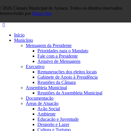
 2026 Câmara Municipal de Arouca. Todos os direitos reservados.
Desenvolvido por
Brain One
Início
Município
Mensagem da Presidente
Prioridades para o Mandato
Fale com a Presidente
Arquivo de Mensagens
Executivo
Remunerações dos eleitos locais
Gabinete de Apoio à Presidência
Reuniões da Câmara
Assembleia Municipal
Reuniões da Assembleia Municipal
Documentação
Áreas de Atuação
Ação Social
Ambiente
Educação e Juventude
Desporto e Lazer
Cultura e Turismo