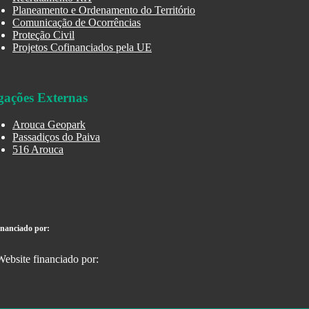
Planeamento e Ordenamento do Território
Comunicação de Ocorrências
Proteção Civil
Projetos Cofinanciados pela UE
gações Externas
Arouca Geopark
Passadiços do Paiva
516 Arouca
inanciado por: