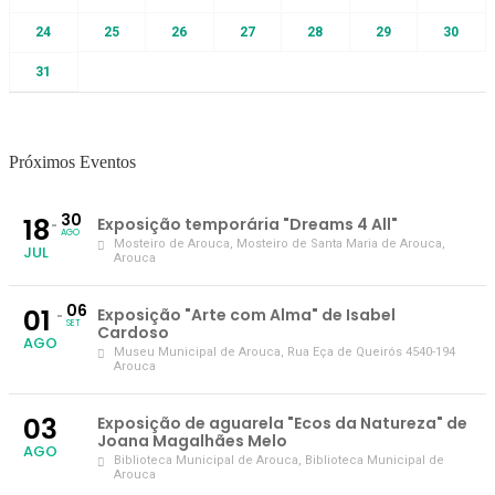
24
25
26
27
28
29
30
31
Próximos Eventos
30
18
Exposição temporária "Dreams 4 All"
AGO
Mosteiro de Arouca
, Mosteiro de Santa Maria de Arouca,
JUL
Arouca
06
01
Exposição "Arte com Alma" de Isabel
SET
Cardoso
AGO
Museu Municipal de Arouca
, Rua Eça de Queirós 4540-194
Arouca
03
Exposição de aguarela "Ecos da Natureza" de
Joana Magalhães Melo
AGO
Biblioteca Municipal de Arouca
, Biblioteca Municipal de
Arouca