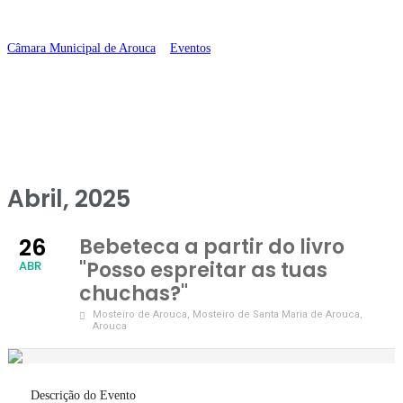
as tuas chuchas?”
Câmara Municipal de Arouca
>
Eventos
>
Bebeteca a partir do livro “Posso
espreitar as tuas chuchas?”
Abril, 2025
26
Bebeteca a partir do livro
"Posso espreitar as tuas
ABR
chuchas?"
Mosteiro de Arouca
, Mosteiro de Santa Maria de Arouca,
Arouca
Descrição do Evento