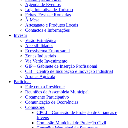
Agenda de Eventos
Loja Interativa de Turismo
Feiras, Festas e Romarias
À Mesa
Artesanato e Produtos Locais
Contactos e Informações
Investir
Visão Estratégica
Acessibilidades
Ecossistema Empresarial
Zonas Industriais
Via Verde Investimento
GIP – Gabinete de Inserção Profissional
CI3 – Centro de Incubação e Inovação Industrial
Arouca Agrícola
Participar
Fale com a Presidente
Reuniões da Assembleia Municipal
Orçamento Participativo
Comunicação de Ocorrências
Comissões
CPCJ – Comissão de Proteção de Crianças e
Jovens
Comissão Municipal de Proteção Civil
Conselho Municipal de Segurança