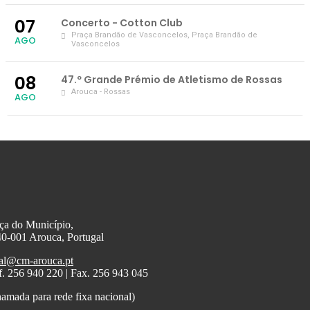
07
Concerto - Cotton Club
Praça Brandão de Vasconcelos
, Praça Brandão de
AGO
Vasconcelos
08
47.º Grande Prémio de Atletismo de Rossas
Arouca - Rossas
AGO
ça do Município,
0-001 Arouca, Portugal
al@cm-arouca.pt
f. 256 940 220 | Fax. 256 943 045
amada para rede fixa nacional)