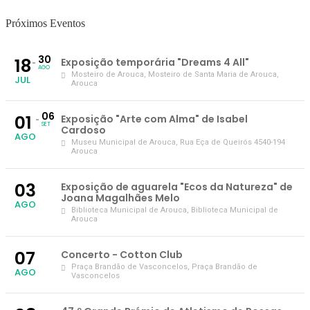
Próximos Eventos
30
18
Exposição temporária "Dreams 4 All"
AGO
Mosteiro de Arouca
, Mosteiro de Santa Maria de Arouca,
JUL
Arouca
06
01
Exposição "Arte com Alma" de Isabel
SET
Cardoso
AGO
Museu Municipal de Arouca
, Rua Eça de Queirós 4540-194
Arouca
03
Exposição de aguarela "Ecos da Natureza" de
Joana Magalhães Melo
AGO
Biblioteca Municipal de Arouca
, Biblioteca Municipal de
Arouca
07
Concerto - Cotton Club
Praça Brandão de Vasconcelos
, Praça Brandão de
AGO
Vasconcelos