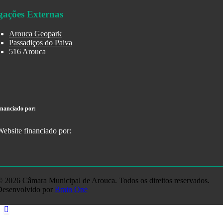
gações Externas
Arouca Geopark
Passadiços do Paiva
516 Arouca
inanciado por:
 2026 Câmara Municipal de Arouca. Todos os direitos reservados.
Desenvolvido por
Brain One