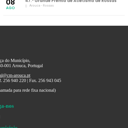
08
47.º Grande Prémio de Atletismo de Rossas
Arouca - Rossas
AGO
ça do Município,
0-001 Arouca, Portugal
al@cm-arouca.pt
f. 256 940 220 | Fax. 256 943 045
amada para rede fixa nacional)
ga-nos
nicípio