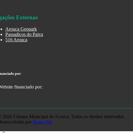
gações Externas
Arouca Geopark
Passadiços do Paiva
516 Arouca
inanciado por:
 2026 Câmara Municipal de Arouca. Todos os direitos reservados.
Desenvolvido por
Brain One