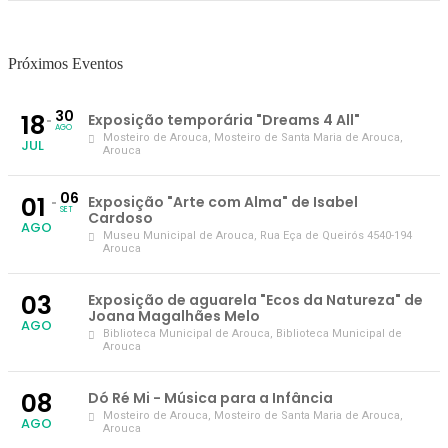
Próximos Eventos
30
18
Exposição temporária "Dreams 4 All"
AGO
Mosteiro de Arouca
, Mosteiro de Santa Maria de Arouca,
JUL
Arouca
06
01
Exposição "Arte com Alma" de Isabel
SET
Cardoso
AGO
Museu Municipal de Arouca
, Rua Eça de Queirós 4540-194
Arouca
03
Exposição de aguarela "Ecos da Natureza" de
Joana Magalhães Melo
AGO
Biblioteca Municipal de Arouca
, Biblioteca Municipal de
Arouca
08
Dó Ré Mi - Música para a Infância
Mosteiro de Arouca
, Mosteiro de Santa Maria de Arouca,
AGO
Arouca