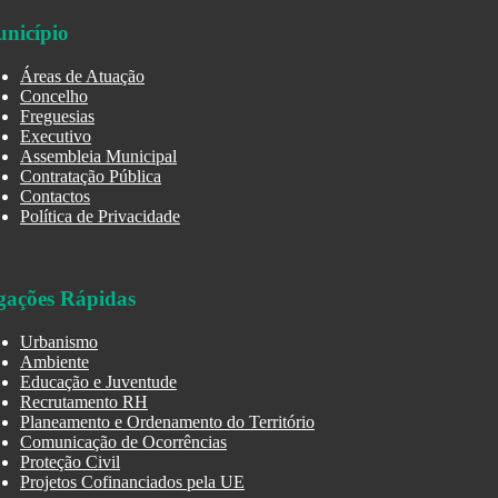
nicípio
Áreas de Atuação
Concelho
Freguesias
Executivo
Assembleia Municipal
Contratação Pública
Contactos
Política de Privacidade
gações Rápidas
Urbanismo
Ambiente
Educação e Juventude
Recrutamento RH
Planeamento e Ordenamento do Território
Comunicação de Ocorrências
Proteção Civil
Projetos Cofinanciados pela UE