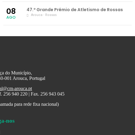
08
47.º Grande Prémio de Atletismo de Rossas
Arouca - Rossas
AGO
ça do Município,
0-001 Arouca, Portugal
al@cm-arouca.pt
f. 256 940 220 | Fax. 256 943 045
amada para rede fixa nacional)
ga-nos