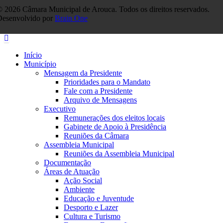
 2026 Câmara Municipal de Arouca. Todos os direitos reservados.
Desenvolvido por
Brain One
Início
Município
Mensagem da Presidente
Prioridades para o Mandato
Fale com a Presidente
Arquivo de Mensagens
Executivo
Remunerações dos eleitos locais
Gabinete de Apoio à Presidência
Reuniões da Câmara
Assembleia Municipal
Reuniões da Assembleia Municipal
Documentação
Áreas de Atuação
Ação Social
Ambiente
Educação e Juventude
Desporto e Lazer
Cultura e Turismo