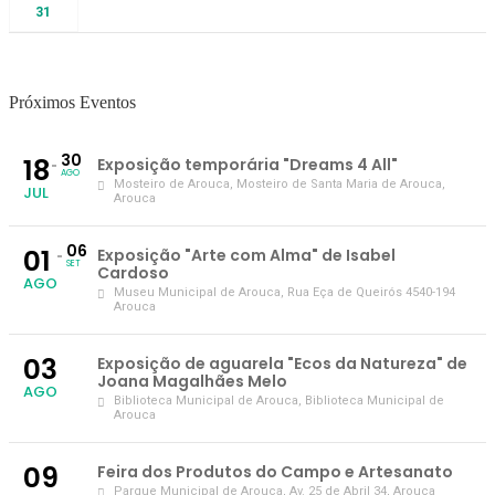
31
Próximos Eventos
30
18
Exposição temporária "Dreams 4 All"
AGO
Mosteiro de Arouca
, Mosteiro de Santa Maria de Arouca,
JUL
Arouca
06
01
Exposição "Arte com Alma" de Isabel
SET
Cardoso
AGO
Museu Municipal de Arouca
, Rua Eça de Queirós 4540-194
Arouca
03
Exposição de aguarela "Ecos da Natureza" de
Joana Magalhães Melo
AGO
Biblioteca Municipal de Arouca
, Biblioteca Municipal de
Arouca
09
Feira dos Produtos do Campo e Artesanato
Parque Municipal de Arouca
, Av. 25 de Abril 34, Arouca