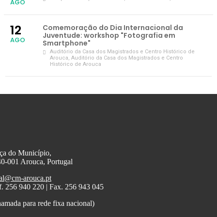
AGO
12
Comemoração do Dia Internacional da
Juventude: workshop "Fotografia em
AGO
Smartphone"
Auditório da Casa dos Magistrados e Centro Histórico de
Arouca
, Auditório da Casa dos Magistrados e Centro
Histórico de Arouca
ça do Município,
0-001 Arouca, Portugal
al@cm-arouca.pt
f. 256 940 220 | Fax. 256 943 045
amada para rede fixa nacional)