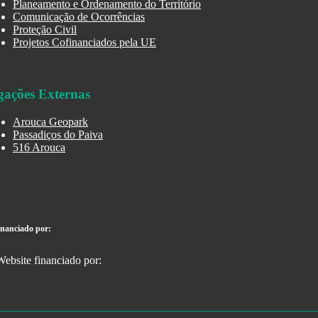
Planeamento e Ordenamento do Território
Comunicação de Ocorrências
Proteção Civil
Projetos Cofinanciados pela UE
gações Externas
Arouca Geopark
Passadiços do Paiva
516 Arouca
inanciado por: