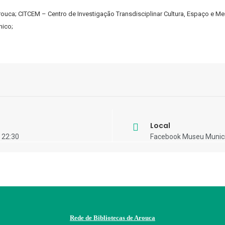
rouca; CITCEM – Centro de Investigação Transdisciplinar Cultura, Espaço e M
nico;
Local
 22:30
Facebook Museu Munici
Rede de Bibliotecas de Arouca