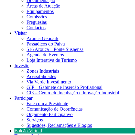
Documentação
Áreas de Atuação
Equipamentos
Comissões
Freguesias
Contactos
Visitar
Arouca Geopark
Passadiços do Paiva
516 Arouca – Ponte Suspensa
Agenda de Eventos
Loja Interativa de Turismo
Investir
Zonas Industriais
Acessibilidades
Via Verde Investimento
GIP – Gabinete de Inserção Profissional
CI3 – Centro de Incubação e Inovação Industrial
Participar
Fale com a Presidente
Comunicação de Ocorrências
Orçamento Participativo
Serviços
Sugestões, Reclamações e Elogios
Balcão Virtual