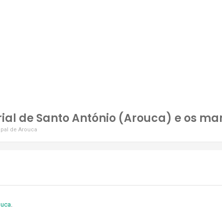
de Santo António (Arouca) e os marmoirais medievais”
al de Santo António (Arouca) e os ma
pal de Arouca
ouca
.