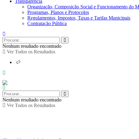
Transparência
Organização, Composição Social e Funcionamento do M
Programas, Planos e Protocolos
Regulamentos, Impostos, Taxas e Tarifas Municipais
Contratação Pública
Nenhum resultado encontrado
Ver Todos os Resultados
Nenhum resultado encontrado
Ver Todos os Resultados
Conversas no Museu: “
marmoirais medievais”