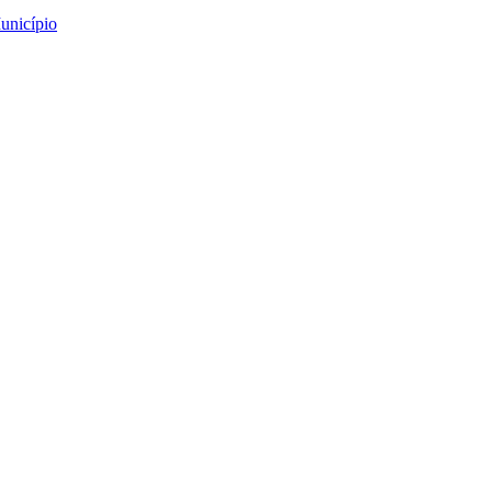
unicípio
O Memorial de Santo An