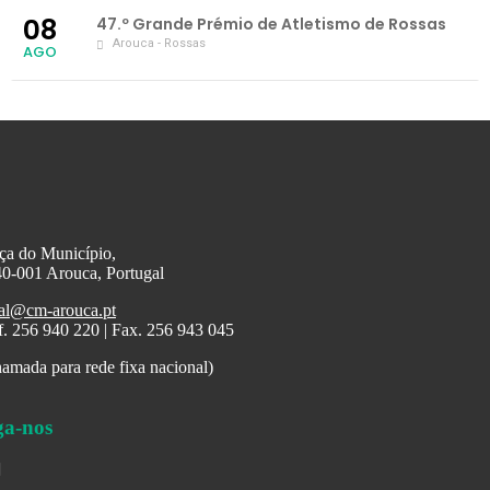
08
47.º Grande Prémio de Atletismo de Rossas
Arouca - Rossas
AGO
ça do Município,
0-001 Arouca, Portugal
al@cm-arouca.pt
f. 256 940 220 | Fax. 256 943 045
amada para rede fixa nacional)
ga-nos