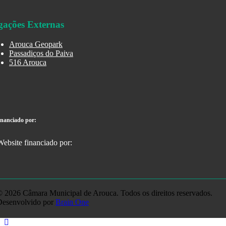
gações Externas
Arouca Geopark
Passadiços do Paiva
516 Arouca
inanciado por:
 2026 Câmara Municipal de Arouca. Todos os direitos reservados.
Desenvolvido por
Brain One