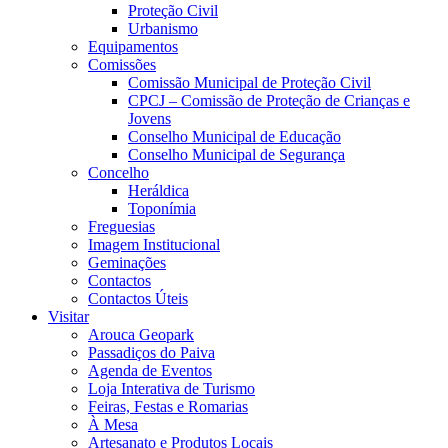
Proteção Civil
Urbanismo
Equipamentos
Comissões
Comissão Municipal de Proteção Civil
CPCJ – Comissão de Proteção de Crianças e
Jovens
Conselho Municipal de Educação
Conselho Municipal de Segurança
Concelho
Heráldica
Toponímia
Freguesias
Imagem Institucional
Geminações
Contactos
Contactos Úteis
Visitar
Arouca Geopark
Passadiços do Paiva
Agenda de Eventos
Loja Interativa de Turismo
Feiras, Festas e Romarias
À Mesa
Artesanato e Produtos Locais