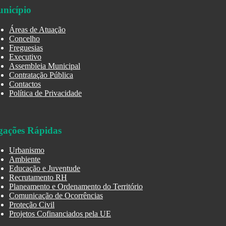
nicípio
Áreas de Atuação
Concelho
Freguesias
Executivo
Assembleia Municipal
Contratação Pública
Contactos
Política de Privacidade
gações Rápidas
Urbanismo
Ambiente
Educação e Juventude
Recrutamento RH
Planeamento e Ordenamento do Território
Comunicação de Ocorrências
Proteção Civil
Projetos Cofinanciados pela UE