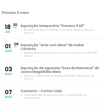
Próximos Eventos
30
18
Exposição temporária "Dreams 4 All"
AGO
Mosteiro de Arouca
, Mosteiro de Santa Maria de Arouca,
JUL
Arouca
06
01
Exposição "Arte com Alma" de Isabel
SET
Cardoso
AGO
Museu Municipal de Arouca
, Rua Eça de Queirós 4540-194
Arouca
03
Exposição de aguarela "Ecos da Natureza" de
Joana Magalhães Melo
AGO
Biblioteca Municipal de Arouca
, Biblioteca Municipal de
Arouca
07
Concerto - Cotton Club
Praça Brandão de Vasconcelos
, Praça Brandão de
AGO
Vasconcelos