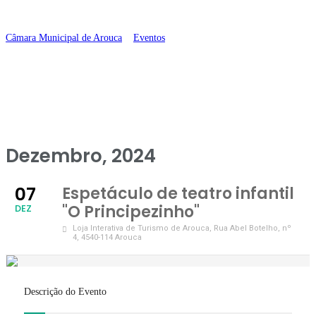
Principezinho”
Câmara Municipal de Arouca
>
Eventos
>
Espetáculo de teatro infantil “O
Principezinho”
Dezembro, 2024
07
Espetáculo de teatro infantil
"O Principezinho"
DEZ
Loja Interativa de Turismo de Arouca
, Rua Abel Botelho, nº
4, 4540-114 Arouca
Descrição do Evento