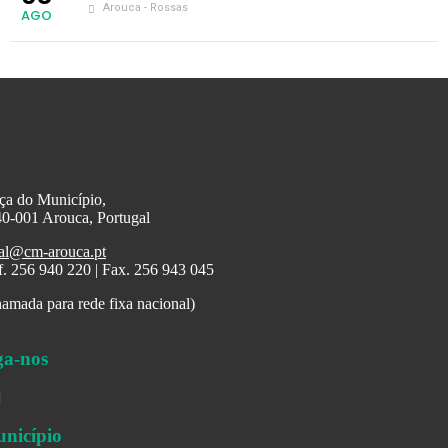
Arouca - Rossas
AGO
ça do Município,
0-001 Arouca, Portugal
al@cm-arouca.pt
f. 256 940 220 | Fax. 256 943 045
amada para rede fixa nacional)
ga-nos
nicípio