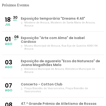
Próximos Eventos
30
18
Exposição temporária "Dreams 4 All"
AGO
Mosteiro de Arouca
, Mosteiro de Santa Maria de Arouca,
JUL
Arouca
06
01
Exposição "Arte com Alma" de Isabel
SET
Cardoso
AGO
Museu Municipal de Arouca
, Rua Eça de Queirós 4540-194
Arouca
03
Exposição de aguarela "Ecos da Natureza" de
Joana Magalhães Melo
AGO
Biblioteca Municipal de Arouca
, Biblioteca Municipal de
Arouca
07
Concerto - Cotton Club
Praça Brandão de Vasconcelos
, Praça Brandão de
AGO
Vasconcelos
08
47.º Grande Prémio de Atletismo de Rossas