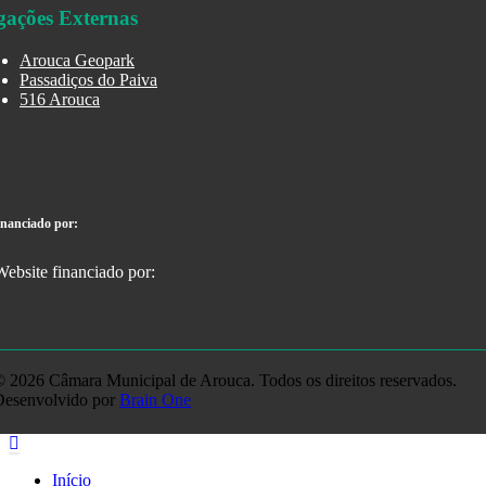
gações Externas
Arouca Geopark
Passadiços do Paiva
516 Arouca
inanciado por:
 2026 Câmara Municipal de Arouca. Todos os direitos reservados.
Desenvolvido por
Brain One
Início