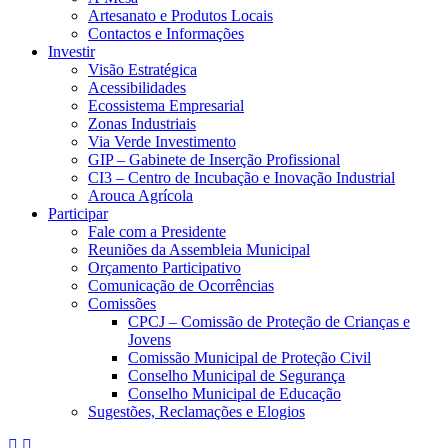
Artesanato e Produtos Locais
Contactos e Informações
Investir
Visão Estratégica
Acessibilidades
Ecossistema Empresarial
Zonas Industriais
Via Verde Investimento
GIP – Gabinete de Inserção Profissional
CI3 – Centro de Incubação e Inovação Industrial
Arouca Agrícola
Participar
Fale com a Presidente
Reuniões da Assembleia Municipal
Orçamento Participativo
Comunicação de Ocorrências
Comissões
CPCJ – Comissão de Proteção de Crianças e
Jovens
Comissão Municipal de Proteção Civil
Conselho Municipal de Segurança
Conselho Municipal de Educação
Sugestões, Reclamações e Elogios