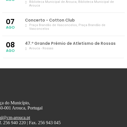
Biblioteca Municipal de Arouca
, Biblioteca Municipal de
Arouca
07
Concerto - Cotton Club
Praça Brandão de Vasconcelos
, Praça Brandão de
AGO
Vasconcelos
08
47.º Grande Prémio de Atletismo de Rossas
Arouca - Rossas
AGO
ça do Município,
0-001 Arouca, Portugal
al@cm-arouca.pt
f. 256 940 220 | Fax. 256 943 045