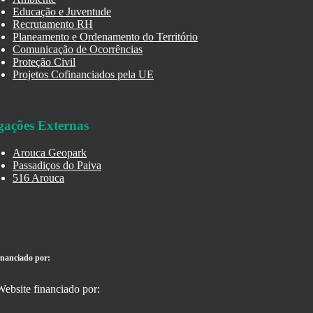
Educação e Juventude
Recrutamento RH
Planeamento e Ordenamento do Território
Comunicação de Ocorrências
Proteção Civil
Projetos Cofinanciados pela UE
gações Externas
Arouca Geopark
Passadiços do Paiva
516 Arouca
inanciado por: