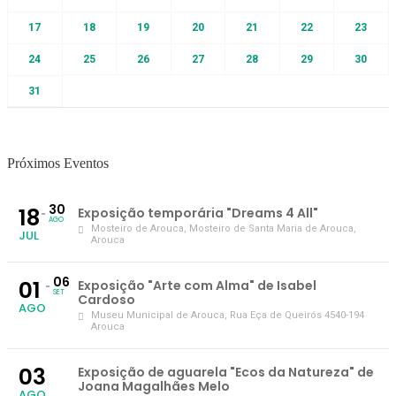
17
18
19
20
21
22
23
24
25
26
27
28
29
30
31
Próximos Eventos
30
18
Exposição temporária "Dreams 4 All"
AGO
Mosteiro de Arouca
, Mosteiro de Santa Maria de Arouca,
JUL
Arouca
06
01
Exposição "Arte com Alma" de Isabel
SET
Cardoso
AGO
Museu Municipal de Arouca
, Rua Eça de Queirós 4540-194
Arouca
03
Exposição de aguarela "Ecos da Natureza" de
Joana Magalhães Melo
AGO