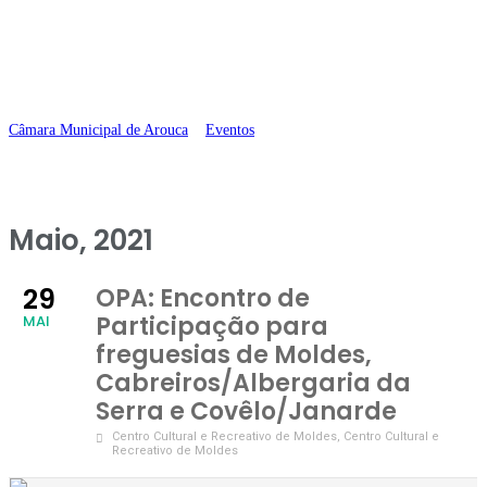
da Serra e
Covêlo/Janarde
Câmara Municipal de Arouca
>
Eventos
>
OPA: Encontro de Participação
para freguesias de Moldes, Cabreiros/Albergaria da Serra e Covêlo/Janarde
Maio, 2021
29
OPA: Encontro de
Participação para
MAI
freguesias de Moldes,
Cabreiros/Albergaria da
Serra e Covêlo/Janarde
Centro Cultural e Recreativo de Moldes
, Centro Cultural e
Recreativo de Moldes