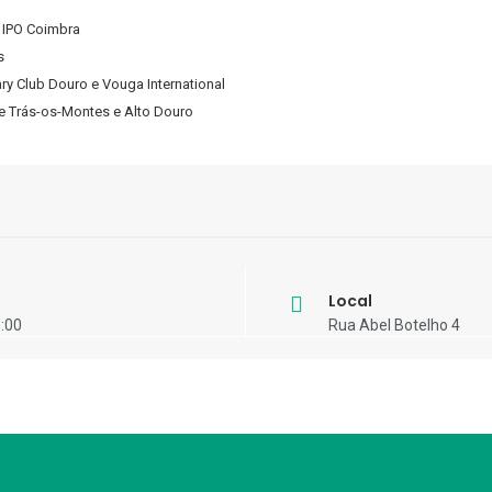
 IPO Coimbra
s
y Club Douro e Vouga International
e Trás-os-Montes e Alto Douro
Local
6:00
Rua Abel Botelho 4