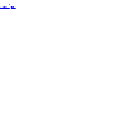
unicípio
 Informar. Compreender
Compreender. Acolher”