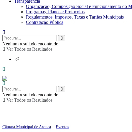
Transparência
Organização, Composição Social e Funcionamento do M
Programas, Planos e Protocolos
Regulamentos, Impostos, Taxas e Tarifas Municipais
Contratação Pública
Nenhum resultado encontrado
Ver Todos os Resultados
Nenhum resultado encontrado
Ver Todos os Resultados
Palestra “Menopausa –
Câmara Municipal de Arouca
>
Eventos
>
Palestra “Menopausa – Informar. 