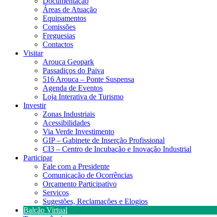
Documentação
Áreas de Atuação
Equipamentos
Comissões
Freguesias
Contactos
Visitar
Arouca Geopark
Passadiços do Paiva
516 Arouca – Ponte Suspensa
Agenda de Eventos
Loja Interativa de Turismo
Investir
Zonas Industriais
Acessibilidades
Via Verde Investimento
GIP – Gabinete de Inserção Profissional
CI3 – Centro de Incubação e Inovação Industrial
Participar
Fale com a Presidente
Comunicação de Ocorrências
Orçamento Participativo
Serviços
Sugestões, Reclamações e Elogios
Balcão Virtual