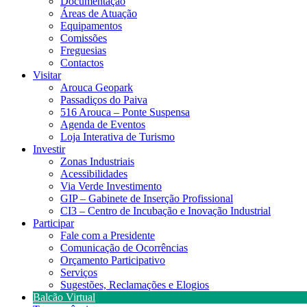
Documentação
Áreas de Atuação
Equipamentos
Comissões
Freguesias
Contactos
Visitar
Arouca Geopark
Passadiços do Paiva
516 Arouca – Ponte Suspensa
Agenda de Eventos
Loja Interativa de Turismo
Investir
Zonas Industriais
Acessibilidades
Via Verde Investimento
GIP – Gabinete de Inserção Profissional
CI3 – Centro de Incubação e Inovação Industrial
Participar
Fale com a Presidente
Comunicação de Ocorrências
Orçamento Participativo
Serviços
Sugestões, Reclamações e Elogios
Balcão Virtual