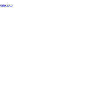
unicípio
e de Mouros”
”