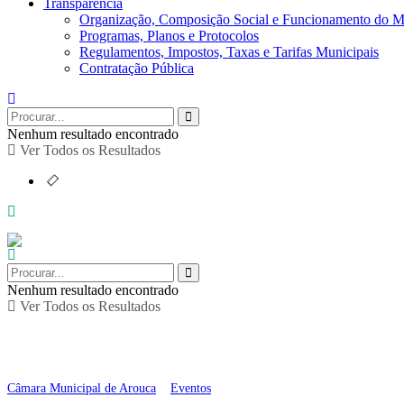
Transparência
Organização, Composição Social e Funcionamento do M
Programas, Planos e Protocolos
Regulamentos, Impostos, Taxas e Tarifas Municipais
Contratação Pública
Nenhum resultado encontrado
Ver Todos os Resultados
Nenhum resultado encontrado
Ver Todos os Resultados
Teatro “Lenda da Torr
Câmara Municipal de Arouca
>
Eventos
>
Teatro “Lenda da Torre de Mouros