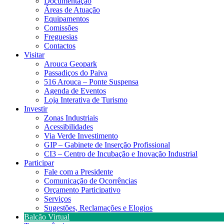
Documentação
Áreas de Atuação
Equipamentos
Comissões
Freguesias
Contactos
Visitar
Arouca Geopark
Passadiços do Paiva
516 Arouca – Ponte Suspensa
Agenda de Eventos
Loja Interativa de Turismo
Investir
Zonas Industriais
Acessibilidades
Via Verde Investimento
GIP – Gabinete de Inserção Profissional
CI3 – Centro de Incubação e Inovação Industrial
Participar
Fale com a Presidente
Comunicação de Ocorrências
Orçamento Participativo
Serviços
Sugestões, Reclamações e Elogios
Balcão Virtual