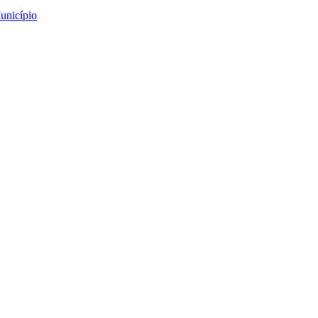
unicípio
al de Humor