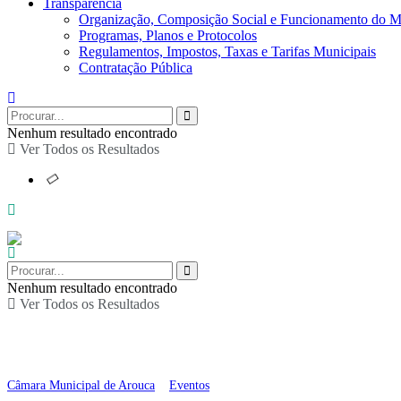
Transparência
Organização, Composição Social e Funcionamento do M
Programas, Planos e Protocolos
Regulamentos, Impostos, Taxas e Tarifas Municipais
Contratação Pública
Nenhum resultado encontrado
Ver Todos os Resultados
Nenhum resultado encontrado
Ver Todos os Resultados
Uma espécie de Festiv
Câmara Municipal de Arouca
>
Eventos
>
Uma espécie de Festival de Humor