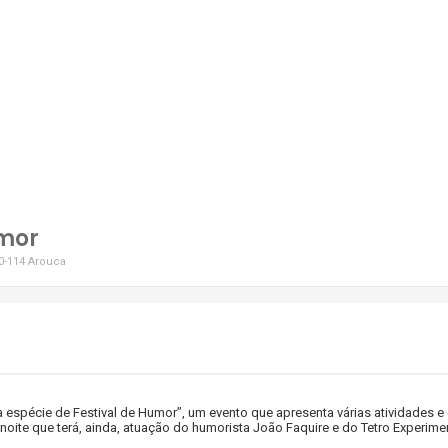
umor
40-114 Arouca
pécie de Festival de Humor”, um evento que apresenta várias atividades e cu
oite que terá, ainda, atuação do humorista João Faquire e do Tetro Experiment