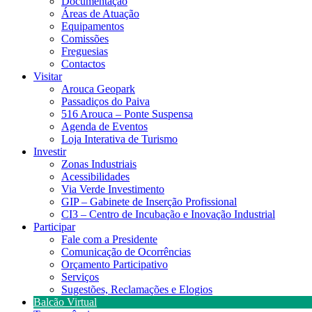
Documentação
Áreas de Atuação
Equipamentos
Comissões
Freguesias
Contactos
Visitar
Arouca Geopark
Passadiços do Paiva
516 Arouca – Ponte Suspensa
Agenda de Eventos
Loja Interativa de Turismo
Investir
Zonas Industriais
Acessibilidades
Via Verde Investimento
GIP – Gabinete de Inserção Profissional
CI3 – Centro de Incubação e Inovação Industrial
Participar
Fale com a Presidente
Comunicação de Ocorrências
Orçamento Participativo
Serviços
Sugestões, Reclamações e Elogios
Balcão Virtual