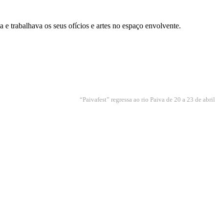
 e trabalhava os seus ofícios e artes no espaço envolvente.
“Paivafest” regressa ao rio Paiva de 20 a 23 de abril