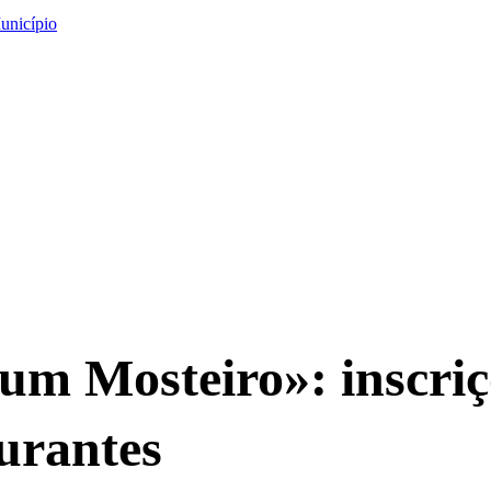
unicípio
 um Mosteiro»: inscriç
gurantes