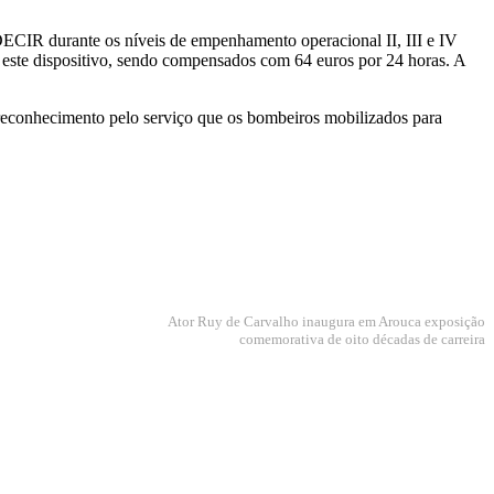
ECIR durante os níveis de empenhamento operacional II, III e IV
m este dispositivo, sendo compensados com 64 euros por 24 horas. A
 reconhecimento pelo serviço que os bombeiros mobilizados para
Ator Ruy de Carvalho inaugura em Arouca exposição
comemorativa de oito décadas de carreira