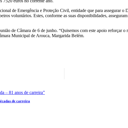
s 7520 euros no corrente ano.
onal de Emergência e Proteção Civil, entidade que para assegurar o D
beiros voluntários. Estes, conforme as suas disponibilidades, assegura
reunião de Câmara de 6 de junho. “Quisemos com este apoio reforçar o
 Câmara Municipal de Arouca, Margarida Belém.
écadas de carreira