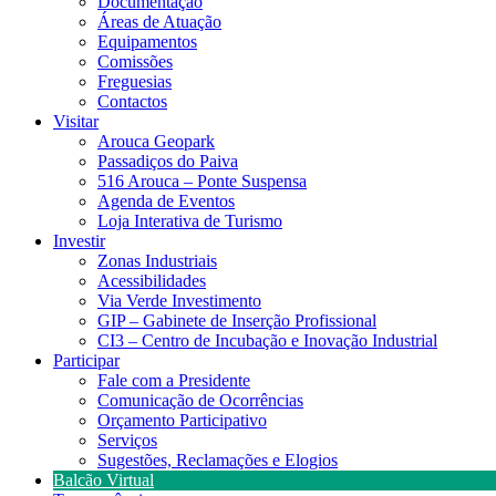
Documentação
Áreas de Atuação
Equipamentos
Comissões
Freguesias
Contactos
Visitar
Arouca Geopark
Passadiços do Paiva
516 Arouca – Ponte Suspensa
Agenda de Eventos
Loja Interativa de Turismo
Investir
Zonas Industriais
Acessibilidades
Via Verde Investimento
GIP – Gabinete de Inserção Profissional
CI3 – Centro de Incubação e Inovação Industrial
Participar
Fale com a Presidente
Comunicação de Ocorrências
Orçamento Participativo
Serviços
Sugestões, Reclamações e Elogios
Balcão Virtual