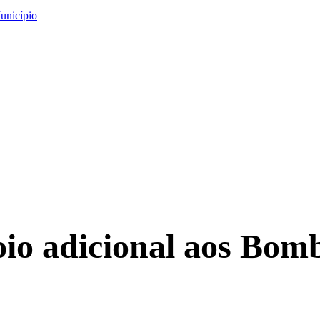
unicípio
oio adicional aos Bomb