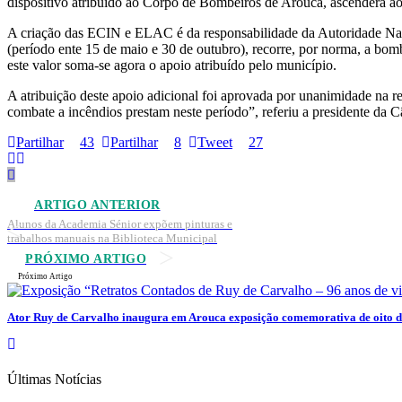
dispositivo atribuído ao Corpo de Bombeiros de Arouca, ascenderá ao
A criação das ECIN e ELAC é da responsabilidade da Autoridade Naci
(período ente 15 de maio e 30 de outubro), recorre, por norma, a bom
este valor soma-se agora o apoio atribuído pelo município.
A atribuição deste apoio adicional foi aprovada por unanimidade na 
combate a incêndios prestam neste período”, referiu a presidente da
Partilhar
43
Partilhar
8
Tweet
27
ARTIGO ANTERIOR
Alunos da Academia Sénior expõem pinturas e
trabalhos manuais na Biblioteca Municipal
PRÓXIMO ARTIGO
Próximo Artigo
Ator Ruy de Carvalho inaugura em Arouca exposição comemorativa de oito d
Últimas Notícias