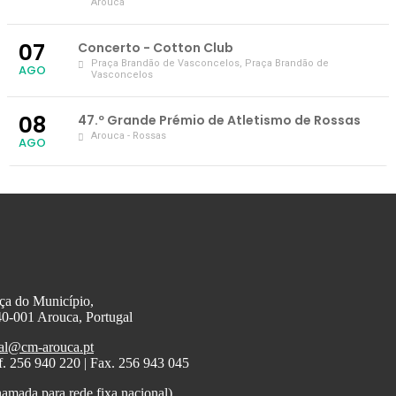
Arouca
07
Concerto - Cotton Club
Praça Brandão de Vasconcelos
, Praça Brandão de
AGO
Vasconcelos
08
47.º Grande Prémio de Atletismo de Rossas
Arouca - Rossas
AGO
ça do Município,
0-001 Arouca, Portugal
al@cm-arouca.pt
f. 256 940 220 | Fax. 256 943 045
amada para rede fixa nacional)