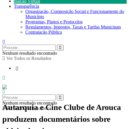
Balcão Virtual
Transparência
Organização, Composição Social e Funcionamento do
Município
Programas, Planos e Protocolos
Regulamentos, Impostos, Taxas e Tarifas Municipais
Contratação Pública
Nenhum resultado encontrado
Ver Todos os Resultados
Nenhum resultado encontrado
Autarquia e Cine Clube de Arouca
Ver Todos os Resultados
produzem documentários sobre