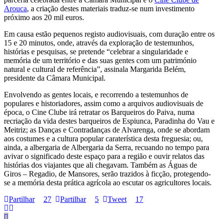
Arouca
, a criação destes materiais traduz-se num investimento
próximo aos 20 mil euros.
Em causa estão pequenos registo audiovisuais, com duração entre os
15 e 20 minutos, onde, através da exploração de testemunhos,
histórias e pesquisas, se pretende “celebrar a singularidade e
memória de um território e das suas gentes com um património
natural e cultural de referência”, assinala Margarida Belém,
presidente da Câmara Municipal.
Envolvendo as gentes locais, e recorrendo a testemunhos de
populares e historiadores, assim como a arquivos audiovisuais de
época, o Cine Clube irá retratar os Barqueiros do Paiva, numa
recriação da vida destes barqueiros de Espiunca, Paradinha do Vau e
Meitriz; as Danças e Contradanças de Alvarenga, onde se abordam
aos costumes e a cultura popular caraterística desta freguesia; ou,
ainda, a albergaria de Albergaria da Serra, recuando no tempo para
avivar o significado deste espaço para a região e ouvir relatos das
histórias dos viajantes que ali chegavam. Também as Águas de
Giros – Regadio, de Mansores, serão trazidos à ficção, protegendo-
se a memória desta prática agrícola ao escutar os agricultores locais.
Partilhar
27
Partilhar
5
Tweet
17