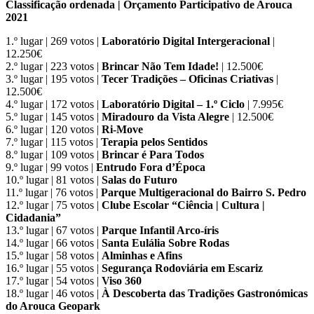
Classificação ordenada | Orçamento Participativo de Arouca
2021
1.º lugar | 269 votos |
Laboratório Digital Intergeracional
|
12.250€
2.º lugar | 223 votos |
Brincar Não Tem Idade!
| 12.500€
3.º lugar | 195 votos |
Tecer Tradições – Oficinas Criativas
|
12.500€
4.º lugar | 172 votos |
Laboratório Digital – 1.º Ciclo
| 7.995€
5.º lugar | 145 votos |
Miradouro da Vista Alegre
| 12.500€
6.º lugar | 120 votos |
Ri-Move
7.º lugar | 115 votos |
Terapia pelos Sentidos
8.º lugar | 109 votos |
Brincar é Para Todos
9.º lugar | 99 votos |
Entrudo Fora d’Época
10.º lugar | 81 votos |
Salas do Futuro
11.º lugar | 76 votos |
Parque Multigeracional do Bairro S. Pedro
12.º lugar | 75 votos |
Clube Escolar “Ciência | Cultura |
Cidadania”
13.º lugar | 67 votos |
Parque Infantil Arco-íris
14.º lugar | 66 votos |
Santa Eulália Sobre Rodas
15.º lugar | 58 votos |
Alminhas e Afins
16.º lugar | 55 votos |
Segurança Rodoviária em Escariz
17.º lugar | 54 votos |
Viso 360
18.º lugar | 46 votos |
À Descoberta das Tradições Gastronómicas
do Arouca Geopark