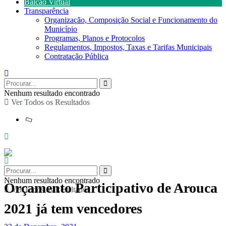
Balcão Virtual
Transparência
Organização, Composição Social e Funcionamento do
Município
Programas, Planos e Protocolos
Regulamentos, Impostos, Taxas e Tarifas Municipais
Contratação Pública
Nenhum resultado encontrado
Ver Todos os Resultados
Nenhum resultado encontrado
Orçamento Participativo de Arouca
Ver Todos os Resultados
2021 já tem vencedores