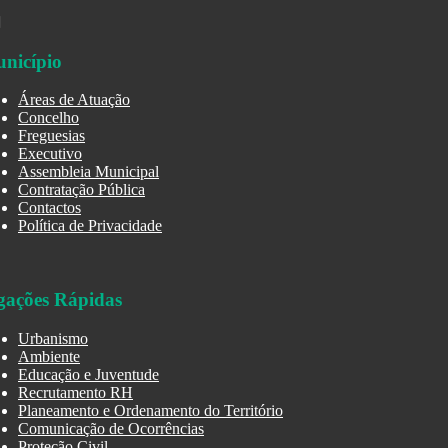
nicípio
Áreas de Atuação
Concelho
Freguesias
Executivo
Assembleia Municipal
Contratação Pública
Contactos
Política de Privacidade
gações Rápidas
Urbanismo
Ambiente
Educação e Juventude
Recrutamento RH
Planeamento e Ordenamento do Território
Comunicação de Ocorrências
Proteção Civil