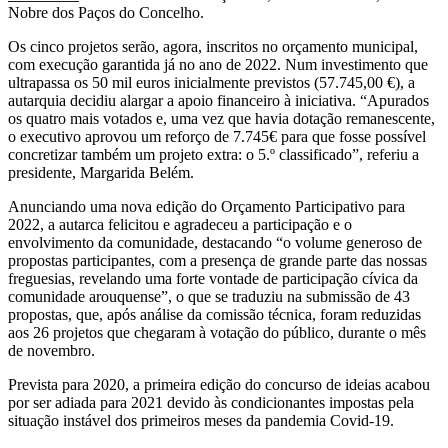
Nobre dos Paços do Concelho.
Os cinco projetos serão, agora, inscritos no orçamento municipal,
com execução garantida já no ano de 2022. Num investimento que
ultrapassa os 50 mil euros inicialmente previstos (57.745,00 €), a
autarquia decidiu alargar a apoio financeiro à iniciativa. “Apurados
os quatro mais votados e, uma vez que havia dotação remanescente,
o executivo aprovou um reforço de 7.745€ para que fosse possível
concretizar também um projeto extra: o 5.º classificado”, referiu a
presidente, Margarida Belém.
Anunciando uma nova edição do Orçamento Participativo para
2022, a autarca felicitou e agradeceu a participação e o
envolvimento da comunidade, destacando “o volume generoso de
propostas participantes, com a presença de grande parte das nossas
freguesias, revelando uma forte vontade de participação cívica da
comunidade arouquense”, o que se traduziu na submissão de 43
propostas, que, após análise da comissão técnica, foram reduzidas
aos 26 projetos que chegaram à votação do público, durante o mês
de novembro.
Prevista para 2020, a primeira edição do concurso de ideias acabou
por ser adiada para 2021 devido às condicionantes impostas pela
situação instável dos primeiros meses da pandemia Covid-19.