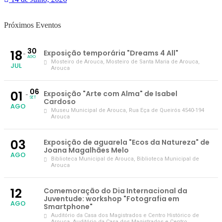
Próximos Eventos
30
18
Exposição temporária "Dreams 4 All"
AGO
Mosteiro de Arouca
, Mosteiro de Santa Maria de Arouca,
JUL
Arouca
06
01
Exposição "Arte com Alma" de Isabel
SET
Cardoso
AGO
Museu Municipal de Arouca
, Rua Eça de Queirós 4540-194
Arouca
03
Exposição de aguarela "Ecos da Natureza" de
Joana Magalhães Melo
AGO
Biblioteca Municipal de Arouca
, Biblioteca Municipal de
Arouca
12
Comemoração do Dia Internacional da
Juventude: workshop "Fotografia em
AGO
Smartphone"
Auditório da Casa dos Magistrados e Centro Histórico de
Arouca
, Auditório da Casa dos Magistrados e Centro