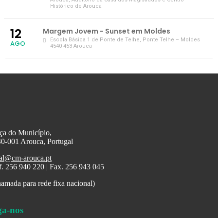
Histórico de Arouca
12
Margem Jovem - Sunset em Moldes
Escola Básica 1 de Ponte de Telhe
, Ponte Telhe – Moldes
AGO
4540-453 Arouca
ça do Município,
0-001 Arouca, Portugal
al@cm-arouca.pt
f. 256 940 220 | Fax. 256 943 045
amada para rede fixa nacional)
ga-nos