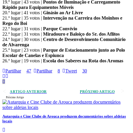
19.º lugar | 43 votos |
Pontos de Iluminação e Carregamento
Rápido para Equipamentos Móveis
20.º lugar | 41 votos |
Ginásio ao Ar Livre
21.º lugar | 35 votos |
Intervenção na Carreira dos Moinhos e
Rego do Boi
22.º lugar | 31 votos |
Parque Convívio
22.º lugar | 31 votos |
Miradouro e Baloiço do Sr. dos Aflitos
24.º lugar | 30 votos |
Centro de Desenvolvimento Comunitário
de Alvarenga
25.º lugar | 23 votos |
Parque de Estacionamento junto ao Polo
Escolar de Canelas e Espiunca
26.º lugar | 19 votos |
Escola dos Saberes na Rota dos Aromas
Partilhar
47
Partilhar
8
Tweet
30
ARTIGO ANTERIOR
PRÓXIMO ARTIGO
Próximo Artigo
Autarquia e Cine Clube de Arouca produzem documentários sobre aldeias
locais