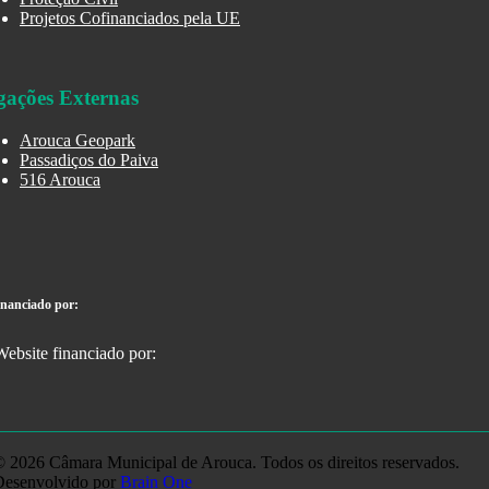
Projetos Cofinanciados pela UE
gações Externas
Arouca Geopark
Passadiços do Paiva
516 Arouca
inanciado por:
 2026 Câmara Municipal de Arouca. Todos os direitos reservados.
Desenvolvido por
Brain One