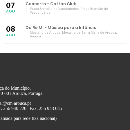
07
Concerto - Cotton Club
Praça Brandão de Vasconcelos
, Praça Brandão de
AGO
Vasconcelos
08
Dó Ré Mi - Música para a Infância
Mosteiro de Arouca
, Mosteiro de Santa Maria de Arouca,
AGO
Arouca
ça do Município,
0-001 Arouca, Portugal
al@cm-arouca.pt
f. 256 940 220 | Fax. 256 943 045
amada para rede fixa nacional)