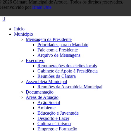
 2026 Câmara Municipal de Arouca. Todos os direitos reservados.
Desenvolvido por
Brain One
Início
Município
Mensagem da Presidente
Prioridades para o Mandato
Fale com a Presidente
Arquivo de Mensagens
Executivo
Remunerações dos eleitos locais
Gabinete de Apoio à Presidência
Reuniões da Câmara
Assembleia Municipal
Reuniões da Assembleia Municipal
Documentação
Áreas de Atuação
Ação Social
Ambiente
Educação e Juventude
Desporto e Lazer
Cultura e Turismo
Emprego e Formação