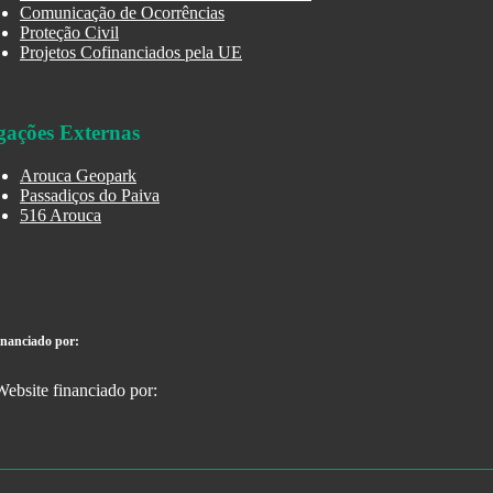
Comunicação de Ocorrências
Proteção Civil
Projetos Cofinanciados pela UE
gações Externas
Arouca Geopark
Passadiços do Paiva
516 Arouca
inanciado por: