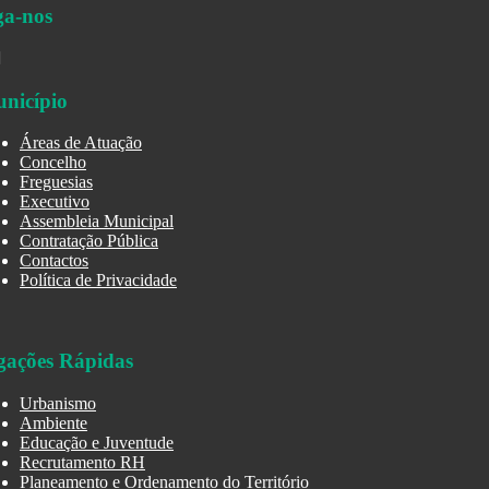
ga-nos
nicípio
Áreas de Atuação
Concelho
Freguesias
Executivo
Assembleia Municipal
Contratação Pública
Contactos
Política de Privacidade
gações Rápidas
Urbanismo
Ambiente
Educação e Juventude
Recrutamento RH
Planeamento e Ordenamento do Território