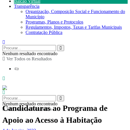
Balcão Virtual
Transparência
Organização, Composição Social e Funcionamento do
Município
Programas, Planos e Protocolos
Regulamentos, Impostos, Taxas e Tarifas Municipais
Contratação Pública
Nenhum resultado encontrado
Ver Todos os Resultados
Nenhum resultado encontrado
Candidaturas ao Programa de
Ver Todos os Resultados
Apoio ao Acesso à Habitação