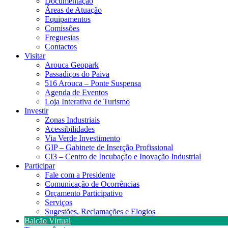
Documentação
Áreas de Atuação
Equipamentos
Comissões
Freguesias
Contactos
Visitar
Arouca Geopark
Passadiços do Paiva
516 Arouca – Ponte Suspensa
Agenda de Eventos
Loja Interativa de Turismo
Investir
Zonas Industriais
Acessibilidades
Via Verde Investimento
GIP – Gabinete de Inserção Profissional
CI3 – Centro de Incubação e Inovação Industrial
Participar
Fale com a Presidente
Comunicação de Ocorrências
Orçamento Participativo
Serviços
Sugestões, Reclamações e Elogios
Balcão Virtual