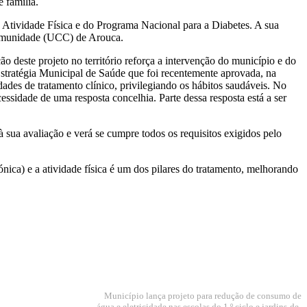
 família.
tividade Física e do Programa Nacional para a Diabetes. A sua
omunidade (UCC) de Arouca.
 deste projeto no território reforça a intervenção do município e do
ratégia Municipal de Saúde que foi recentemente aprovada, na
des de tratamento clínico, privilegiando os hábitos saudáveis. No
cessidade de uma resposta concelhia. Parte dessa resposta está a ser
 sua avaliação e verá se cumpre todos os requisitos exigidos pelo
ica) e a atividade física é um dos pilares do tratamento, melhorando
Município lança projeto para redução de consumo de
água e eletricidade nas escolas do 1.º ciclo e jardins-de-