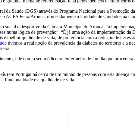
gratuita, mediante referenciação feita pelos médicos e enfermeiros de
l da Saúde (DGS) através do Programa Nacional para a Promoção da A
io e o ACES Feira/Arouca, nomeadamente a Unidade de Cuidados na C
o social e desportivo da Câmara Municipal de Arouca, “a implementação
s numa lógica de prevenção”. “É já uma ação da implementação da Est
 e melhor qualidade de vida, de preferência com a redução de necessida
aúde
tivemos a real noção da prevalência da diabetes no território e a ne
veira.
vimento, fale com o seu médico ou enfermeiro de família que procederá à
aís (em Portugal há cerca de um milhão de pessoas com esta doença crón
 a funcionalidade e a qualidade de vida.