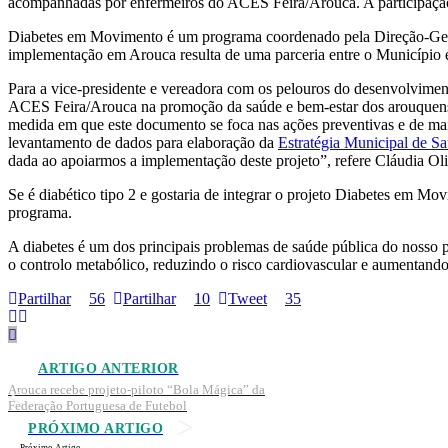
acompanhadas por enfermeiros do ACES Feira/Arouca. A participação é 
Diabetes em Movimento é um programa coordenado pela Direção-Gera
implementação em Arouca resulta de uma parceria entre o Municíp
Para a vice-presidente e vereadora com os pelouros do desenvolviment
ACES Feira/Arouca na promoção da saúde e bem-estar dos arouquense
medida em que este documento se foca nas ações preventivas e de mais
levantamento de dados para elaboração da
Estratégia Municipal de S
dada ao apoiarmos a implementação deste projeto”, refere Cláudia Oli
Se é diabético tipo 2 e gostaria de integrar o projeto Diabetes em Mo
programa.
A diabetes é um dos principais problemas de saúde pública do nosso p
o controlo metabólico, reduzindo o risco cardiovascular e aumentando
Partilhar
56
Partilhar
10
Tweet
35
ARTIGO ANTERIOR
Arouca recebe projeto-piloto “Bola Mágica” da
Federação Portuguesa de Futebol
PRÓXIMO ARTIGO
Próximo Artigo