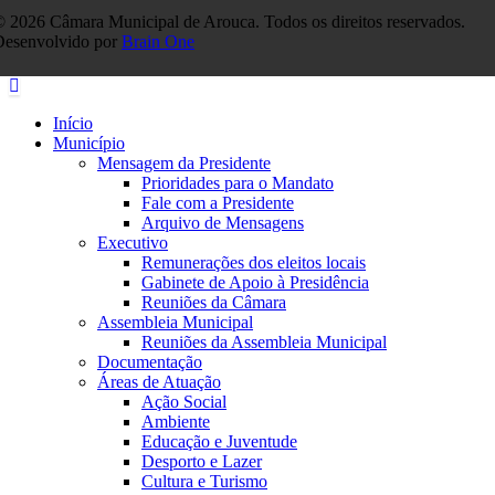
 2026 Câmara Municipal de Arouca. Todos os direitos reservados.
Desenvolvido por
Brain One
Início
Município
Mensagem da Presidente
Prioridades para o Mandato
Fale com a Presidente
Arquivo de Mensagens
Executivo
Remunerações dos eleitos locais
Gabinete de Apoio à Presidência
Reuniões da Câmara
Assembleia Municipal
Reuniões da Assembleia Municipal
Documentação
Áreas de Atuação
Ação Social
Ambiente
Educação e Juventude
Desporto e Lazer
Cultura e Turismo