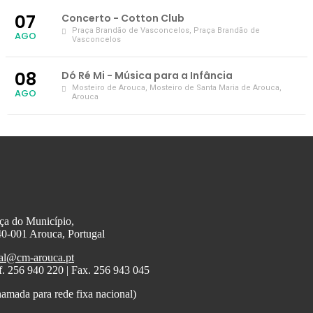
07
Concerto - Cotton Club
Praça Brandão de Vasconcelos
, Praça Brandão de
AGO
Vasconcelos
08
Dó Ré Mi - Música para a Infância
Mosteiro de Arouca
, Mosteiro de Santa Maria de Arouca,
AGO
Arouca
ça do Município,
0-001 Arouca, Portugal
al@cm-arouca.pt
f. 256 940 220 | Fax. 256 943 045
amada para rede fixa nacional)