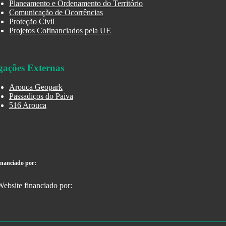
Planeamento e Ordenamento do Território
Comunicação de Ocorrências
Proteção Civil
Projetos Cofinanciados pela UE
gações Externas
Arouca Geopark
Passadiços do Paiva
516 Arouca
inanciado por: