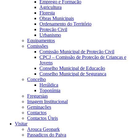
Emprego e Formação
Agricultura
Floresta
Obras Municipais
Ordenamento do Território
Proteção Civil
Urbanismo
Equipamentos
Comissões
Comissão Municipal de Proteção Civil
CPCJ – Comissão de Proteção de Crianças e
Jovens
Conselho Municipal de Educação
Conselho Municipal de Segurança
Concelho
Heráldica
Toponímia
Freguesias
Imagem Institucional
Geminações
Contactos
Contactos Úteis
Visitar
Arouca Geopark
Passadiços do Paiva