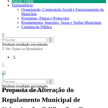
Balcão Virtual
Transparência
Organização, Composição Social e Funcionamento do
Município
Programas, Planos e Protocolos
Regulamentos, Impostos, Taxas e Tarifas Municipais
Contratação Pública
Nenhum resultado encontrado
Ver Todos os Resultados
Nenhum resultado encontrado
Proposta de Alteração do
Ver Todos os Resultados
Regulamento Municipal de