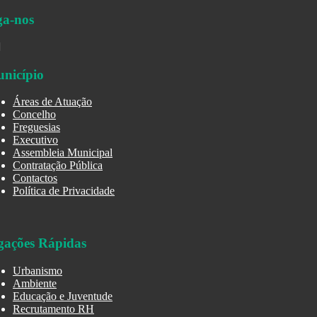
ga-nos
nicípio
Áreas de Atuação
Concelho
Freguesias
Executivo
Assembleia Municipal
Contratação Pública
Contactos
Política de Privacidade
gações Rápidas
Urbanismo
Ambiente
Educação e Juventude
Recrutamento RH