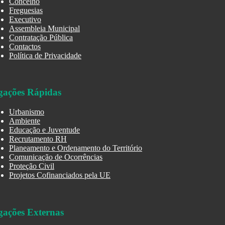
Concelho
Freguesias
Executivo
Assembleia Municipal
Contratação Pública
Contactos
Política de Privacidade
gações Rápidas
Urbanismo
Ambiente
Educação e Juventude
Recrutamento RH
Planeamento e Ordenamento do Território
Comunicação de Ocorrências
Proteção Civil
Projetos Cofinanciados pela UE
gações Externas