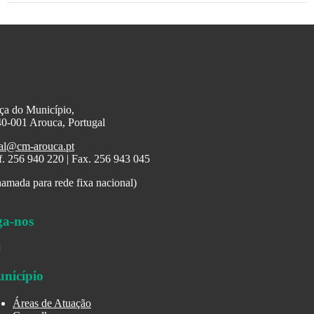
ça do Município,
0-001 Arouca, Portugal
al@cm-arouca.pt
f. 256 940 220 | Fax. 256 943 045
amada para rede fixa nacional)
ga-nos
nicípio
Áreas de Atuação