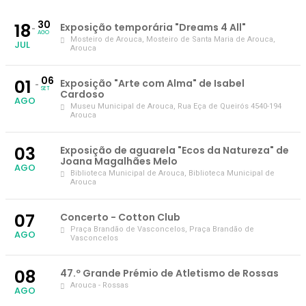
30
18
Exposição temporária "Dreams 4 All"
AGO
Mosteiro de Arouca
, Mosteiro de Santa Maria de Arouca,
JUL
Arouca
06
01
Exposição "Arte com Alma" de Isabel
SET
Cardoso
AGO
Museu Municipal de Arouca
, Rua Eça de Queirós 4540-194
Arouca
03
Exposição de aguarela "Ecos da Natureza" de
Joana Magalhães Melo
AGO
Biblioteca Municipal de Arouca
, Biblioteca Municipal de
Arouca
07
Concerto - Cotton Club
Praça Brandão de Vasconcelos
, Praça Brandão de
AGO
Vasconcelos
08
47.º Grande Prémio de Atletismo de Rossas
Arouca - Rossas
AGO