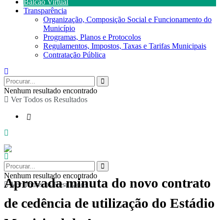
Balcão Virtual
Transparência
Organização, Composição Social e Funcionamento do
Município
Programas, Planos e Protocolos
Regulamentos, Impostos, Taxas e Tarifas Municipais
Contratação Pública
Nenhum resultado encontrado
Ver Todos os Resultados
Nenhum resultado encontrado
Aprovada minuta do novo contrato
Ver Todos os Resultados
de cedência de utilização do Estádio