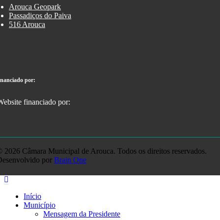
Arouca Geopark
Passadiços do Paiva
516 Arouca
inanciado por:
 2026 Câmara Municipal de Arouca. Todos os direitos reservados.
Desenvolvido por
Brain One
Início
Município
Mensagem da Presidente