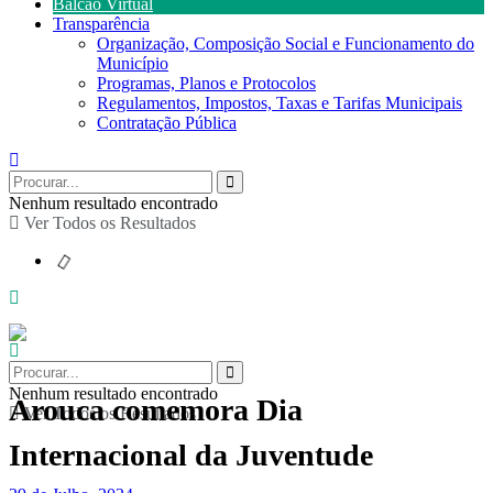
Balcão Virtual
Transparência
Organização, Composição Social e Funcionamento do
Município
Programas, Planos e Protocolos
Regulamentos, Impostos, Taxas e Tarifas Municipais
Contratação Pública
Nenhum resultado encontrado
Ver Todos os Resultados
Nenhum resultado encontrado
Arouca comemora Dia
Ver Todos os Resultados
Internacional da Juventude