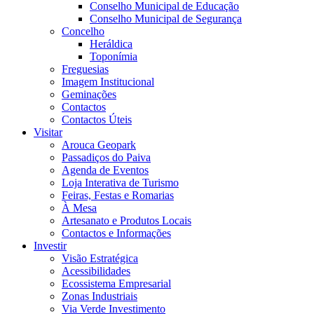
Conselho Municipal de Educação
Conselho Municipal de Segurança
Concelho
Heráldica
Toponímia
Freguesias
Imagem Institucional
Geminações
Contactos
Contactos Úteis
Visitar
Arouca Geopark
Passadiços do Paiva
Agenda de Eventos
Loja Interativa de Turismo
Feiras, Festas e Romarias
À Mesa
Artesanato e Produtos Locais
Contactos e Informações
Investir
Visão Estratégica
Acessibilidades
Ecossistema Empresarial
Zonas Industriais
Via Verde Investimento