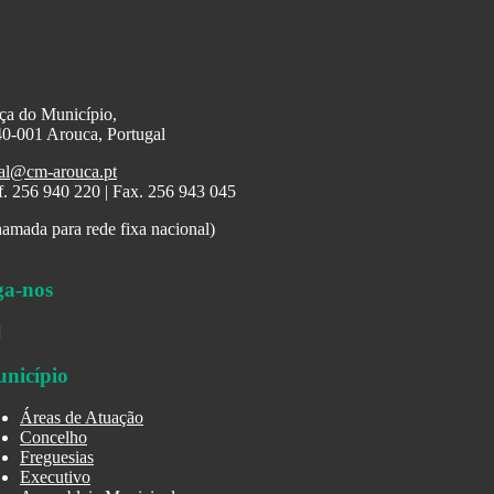
ça do Município,
0-001 Arouca, Portugal
al@cm-arouca.pt
f. 256 940 220 | Fax. 256 943 045
amada para rede fixa nacional)
ga-nos
nicípio
Áreas de Atuação
Concelho
Freguesias
Executivo