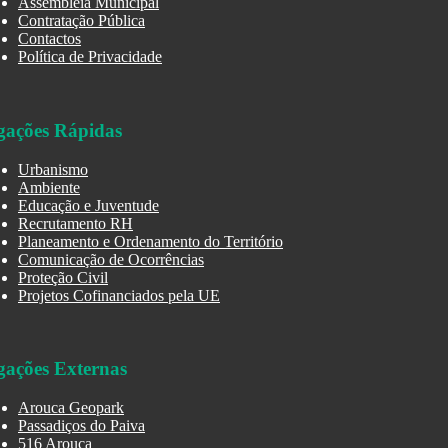
Assembleia Municipal
Contratação Pública
Contactos
Política de Privacidade
gações Rápidas
Urbanismo
Ambiente
Educação e Juventude
Recrutamento RH
Planeamento e Ordenamento do Território
Comunicação de Ocorrências
Proteção Civil
Projetos Cofinanciados pela UE
gações Externas
Arouca Geopark
Passadiços do Paiva
516 Arouca