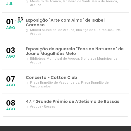
Mosteiro de Arouca
, Mosteiro de Santa Maria de Arouca,
JUL
Arouca
06
01
Exposição "Arte com Alma" de Isabel
SET
Cardoso
AGO
Museu Municipal de Arouca
, Rua Eça de Queirós 4540-194
Arouca
03
Exposição de aguarela "Ecos da Natureza" de
Joana Magalhães Melo
AGO
Biblioteca Municipal de Arouca
, Biblioteca Municipal de
Arouca
07
Concerto - Cotton Club
Praça Brandão de Vasconcelos
, Praça Brandão de
AGO
Vasconcelos
08
47.º Grande Prémio de Atletismo de Rossas
Arouca - Rossas
AGO