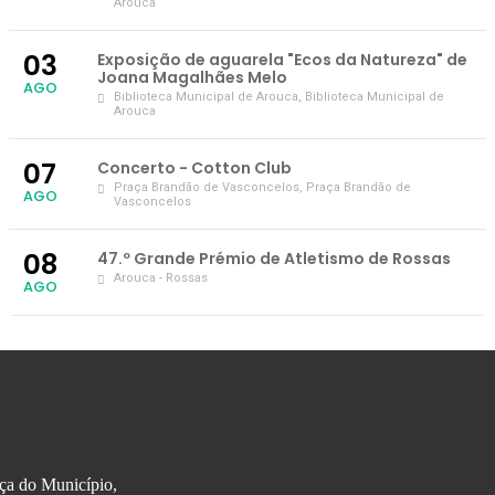
Arouca
03
Exposição de aguarela "Ecos da Natureza" de
Joana Magalhães Melo
AGO
Biblioteca Municipal de Arouca
, Biblioteca Municipal de
Arouca
07
Concerto - Cotton Club
Praça Brandão de Vasconcelos
, Praça Brandão de
AGO
Vasconcelos
08
47.º Grande Prémio de Atletismo de Rossas
Arouca - Rossas
AGO
ça do Município,