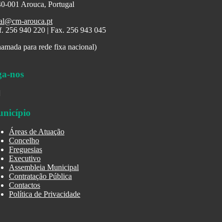
0-001 Arouca, Portugal
al@cm-arouca.pt
f. 256 940 220 | Fax. 256 943 045
amada para rede fixa nacional)
ga-nos
nicípio
Áreas de Atuação
Concelho
Freguesias
Executivo
Assembleia Municipal
Contratação Pública
Contactos
Política de Privacidade