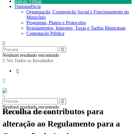
Balcão Virtual
Transparência
Organização, Composição Social e Funcionamento do
Município
Programas, Planos e Protocolos
Regulamentos, Impostos, Taxas e Tarifas Municipais
Contratação Pública
Nenhum resultado encontrado
Ver Todos os Resultados
Nenhum resultado encontrado
Recolha de contributos para
Ver Todos os Resultados
alteração ao Regulamento para a