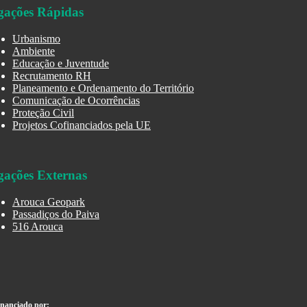
gações Rápidas
Urbanismo
Ambiente
Educação e Juventude
Recrutamento RH
Planeamento e Ordenamento do Território
Comunicação de Ocorrências
Proteção Civil
Projetos Cofinanciados pela UE
gações Externas
Arouca Geopark
Passadiços do Paiva
516 Arouca
inanciado por: