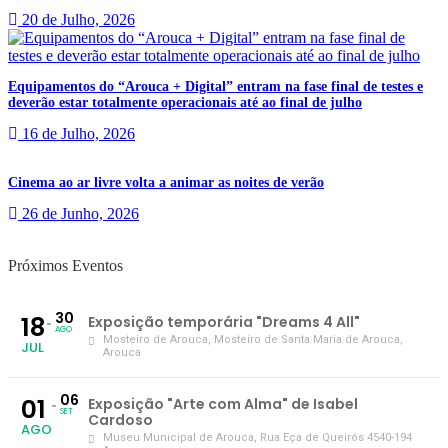
20 de Julho, 2026
Equipamentos do “Arouca + Digital” entram na fase final de testes e
deverão estar totalmente operacionais até ao final de julho
16 de Julho, 2026
Cinema ao ar livre volta a animar as noites de verão
26 de Junho, 2026
Próximos Eventos
30
18
Exposição temporária "Dreams 4 All"
AGO
Mosteiro de Arouca
, Mosteiro de Santa Maria de Arouca,
JUL
Arouca
06
01
Exposição "Arte com Alma" de Isabel
SET
Cardoso
AGO
Museu Municipal de Arouca
, Rua Eça de Queirós 4540-194