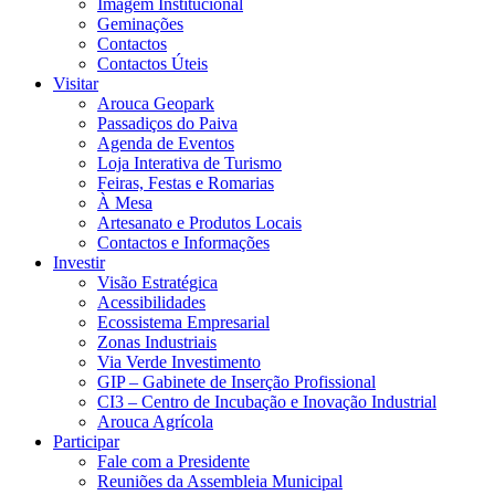
Imagem Institucional
Geminações
Contactos
Contactos Úteis
Visitar
Arouca Geopark
Passadiços do Paiva
Agenda de Eventos
Loja Interativa de Turismo
Feiras, Festas e Romarias
À Mesa
Artesanato e Produtos Locais
Contactos e Informações
Investir
Visão Estratégica
Acessibilidades
Ecossistema Empresarial
Zonas Industriais
Via Verde Investimento
GIP – Gabinete de Inserção Profissional
CI3 – Centro de Incubação e Inovação Industrial
Arouca Agrícola
Participar
Fale com a Presidente
Reuniões da Assembleia Municipal