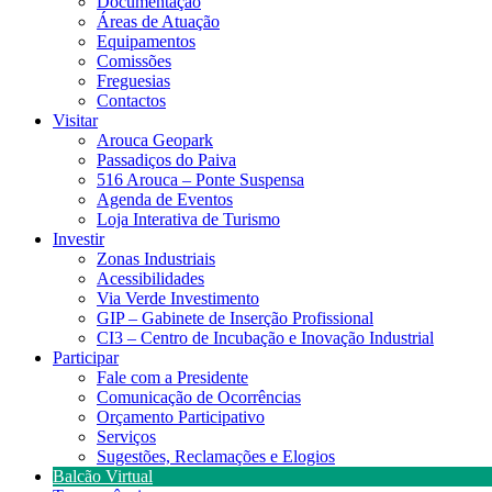
Documentação
Áreas de Atuação
Equipamentos
Comissões
Freguesias
Contactos
Visitar
Arouca Geopark
Passadiços do Paiva
516 Arouca – Ponte Suspensa
Agenda de Eventos
Loja Interativa de Turismo
Investir
Zonas Industriais
Acessibilidades
Via Verde Investimento
GIP – Gabinete de Inserção Profissional
CI3 – Centro de Incubação e Inovação Industrial
Participar
Fale com a Presidente
Comunicação de Ocorrências
Orçamento Participativo
Serviços
Sugestões, Reclamações e Elogios
Balcão Virtual