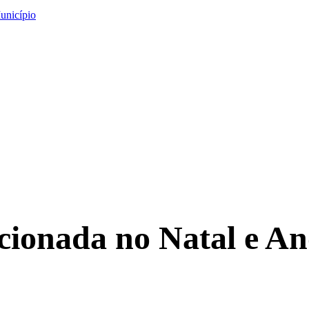
unicípio
icionada no Natal e A