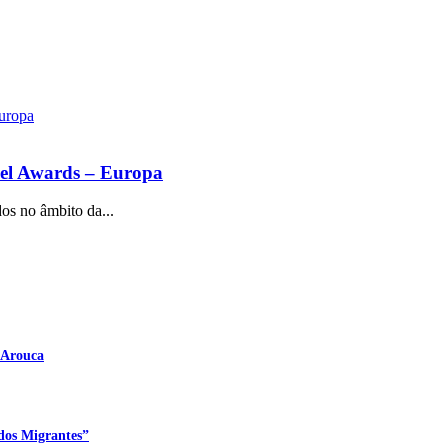
vel Awards – Europa
os no âmbito da...
 Arouca
dos Migrantes”