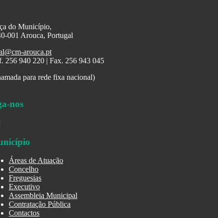
ça do Município,
0-001 Arouca, Portugal
al@cm-arouca.pt
f. 256 940 220 | Fax. 256 943 045
amada para rede fixa nacional)
ga-nos
nicípio
Áreas de Atuação
Concelho
Freguesias
Executivo
Assembleia Municipal
Contratação Pública
Contactos