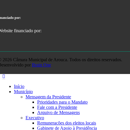
inanciado por:
 2026 Câmara Municipal de Arouca. Todos os direitos reservados.
Desenvolvido por
Brain One
Início
Município
Mensagem da Presidente
Prioridades para o Mandato
Fale com a Presidente
Arquivo de Mensagens
Executivo
Remunerações dos eleitos locais
Gabinete de Apoio à Presidência