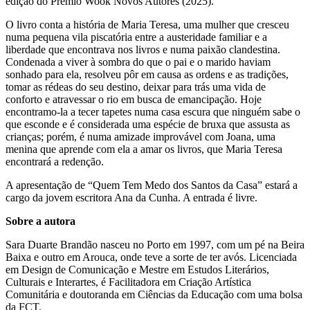
edição do Prémio Wook Novos Autores (2025).
O livro conta a história de Maria Teresa, uma mulher que cresceu
numa pequena vila piscatória entre a austeridade familiar e a
liberdade que encontrava nos livros e numa paixão clandestina.
Condenada a viver à sombra do que o pai e o marido haviam
sonhado para ela, resolveu pôr em causa as ordens e as tradições,
tomar as rédeas do seu destino, deixar para trás uma vida de
conforto e atravessar o rio em busca de emancipação. Hoje
encontramo-la a tecer tapetes numa casa escura que ninguém sabe o
que esconde e é considerada uma espécie de bruxa que assusta as
crianças; porém, é numa amizade improvável com Joana, uma
menina que aprende com ela a amar os livros, que Maria Teresa
encontrará a redenção.
A apresentação de “Quem Tem Medo dos Santos da Casa” estará a
cargo da jovem escritora Ana da Cunha. A entrada é livre.
Sobre a autora
Sara Duarte Brandão nasceu no Porto em 1997, com um pé na Beira
Baixa e outro em Arouca, onde teve a sorte de ter avós. Licenciada
em Design de Comunicação e Mestre em Estudos Literários,
Culturais e Interartes, é Facilitadora em Criação Artística
Comunitária e doutoranda em Ciências da Educação com uma bolsa
da FCT.