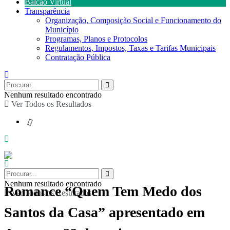
Balcão Virtual
Transparência
Organização, Composição Social e Funcionamento do
Município
Programas, Planos e Protocolos
Regulamentos, Impostos, Taxas e Tarifas Municipais
Contratação Pública
Nenhum resultado encontrado
Ver Todos os Resultados
Nenhum resultado encontrado
Romance “Quem Tem Medo dos
Ver Todos os Resultados
Santos da Casa” apresentado em