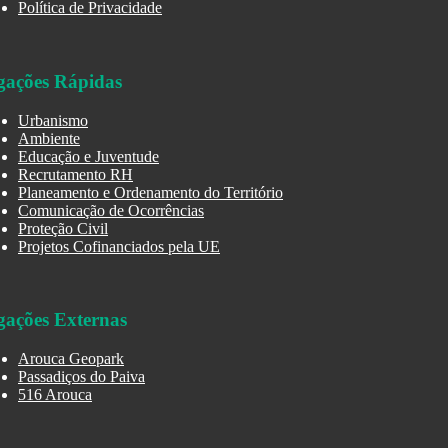
Política de Privacidade
gações Rápidas
Urbanismo
Ambiente
Educação e Juventude
Recrutamento RH
Planeamento e Ordenamento do Território
Comunicação de Ocorrências
Proteção Civil
Projetos Cofinanciados pela UE
gações Externas
Arouca Geopark
Passadiços do Paiva
516 Arouca