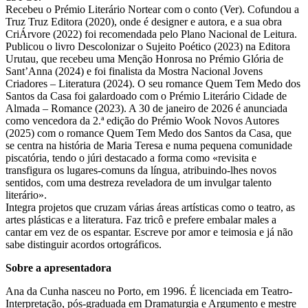
Recebeu o Prémio Literário Nortear com o conto (Ver). Cofundou a
Truz Truz Editora (2020), onde é designer e autora, e a sua obra
CriÁrvore (2022) foi recomendada pelo Plano Nacional de Leitura.
Publicou o livro Descolonizar o Sujeito Poético (2023) na Editora
Urutau, que recebeu uma Menção Honrosa no Prémio Glória de
Sant’Anna (2024) e foi finalista da Mostra Nacional Jovens
Criadores – Literatura (2024). O seu romance Quem Tem Medo dos
Santos da Casa foi galardoado com o Prémio Literário Cidade de
Almada – Romance (2023). A 30 de janeiro de 2026 é anunciada
como vencedora da 2.ª edição do Prémio Wook Novos Autores
(2025) com o romance Quem Tem Medo dos Santos da Casa, que
se centra na história de Maria Teresa e numa pequena comunidade
piscatória, tendo o júri destacado a forma como «revisita e
transfigura os lugares-comuns da língua, atribuindo-lhes novos
sentidos, com uma destreza reveladora de um invulgar talento
literário».
Integra projetos que cruzam várias áreas artísticas como o teatro, as
artes plásticas e a literatura. Faz tricô e prefere embalar males a
cantar em vez de os espantar. Escreve por amor e teimosia e já não
sabe distinguir acordos ortográficos.
Sobre a apresentadora
Ana da Cunha nasceu no Porto, em 1996. É licenciada em Teatro-
Interpretação, pós-graduada em Dramaturgia e Argumento e mestre