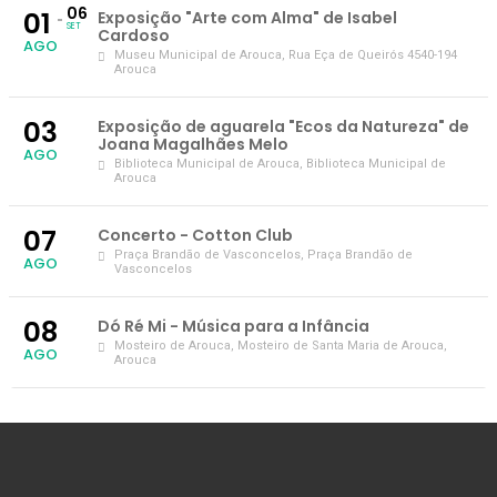
06
01
Exposição "Arte com Alma" de Isabel
SET
Cardoso
AGO
Museu Municipal de Arouca
, Rua Eça de Queirós 4540-194
Arouca
03
Exposição de aguarela "Ecos da Natureza" de
Joana Magalhães Melo
AGO
Biblioteca Municipal de Arouca
, Biblioteca Municipal de
Arouca
07
Concerto - Cotton Club
Praça Brandão de Vasconcelos
, Praça Brandão de
AGO
Vasconcelos
08
Dó Ré Mi - Música para a Infância
Mosteiro de Arouca
, Mosteiro de Santa Maria de Arouca,
AGO
Arouca