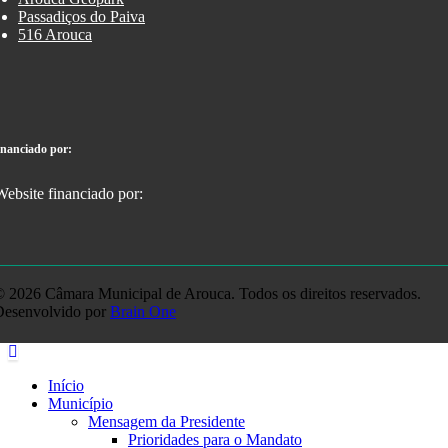
Passadiços do Paiva
516 Arouca
inanciado por:
 2026 Câmara Municipal de Arouca. Todos os direitos reservados.
Desenvolvido por
Brain One
Início
Município
Mensagem da Presidente
Prioridades para o Mandato