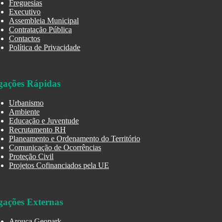
Freguesias
Executivo
Assembleia Municipal
Contratação Pública
Contactos
Política de Privacidade
gações Rápidas
Urbanismo
Ambiente
Educação e Juventude
Recrutamento RH
Planeamento e Ordenamento do Território
Comunicação de Ocorrências
Proteção Civil
Projetos Cofinanciados pela UE
gações Externas
Arouca Geopark