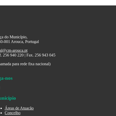
ça do Município,
0-001 Arouca, Portugal
al@cm-arouca.pt
f. 256 940 220 | Fax. 256 943 045
amada para rede fixa nacional)
ga-nos
nicípio
Áreas de Atuação
Concelho