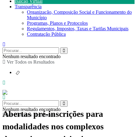
Balcão Virtual
Transparência
Organização, Composição Social e Funcionamento do
Município
Programas, Planos e Protocolos
Regulamentos, Impostos, Taxas e Tarifas Municipais
Contratação Pública
Nenhum resultado encontrado
Ver Todos os Resultados
Nenhum resultado encontrado
Abertas pré-inscrições para
Ver Todos os Resultados
modalidades nos complexos