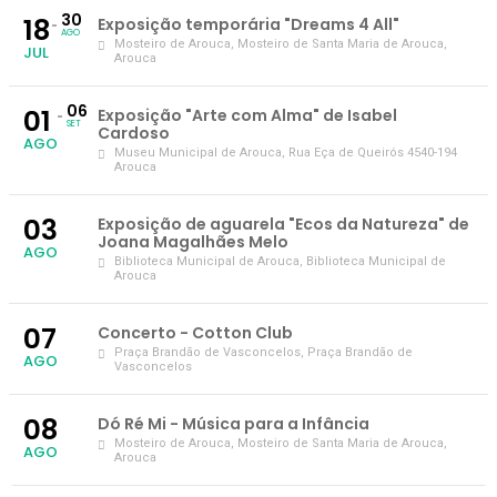
30
18
Exposição temporária "Dreams 4 All"
AGO
Mosteiro de Arouca
, Mosteiro de Santa Maria de Arouca,
JUL
Arouca
06
01
Exposição "Arte com Alma" de Isabel
SET
Cardoso
AGO
Museu Municipal de Arouca
, Rua Eça de Queirós 4540-194
Arouca
03
Exposição de aguarela "Ecos da Natureza" de
Joana Magalhães Melo
AGO
Biblioteca Municipal de Arouca
, Biblioteca Municipal de
Arouca
07
Concerto - Cotton Club
Praça Brandão de Vasconcelos
, Praça Brandão de
AGO
Vasconcelos
08
Dó Ré Mi - Música para a Infância
Mosteiro de Arouca
, Mosteiro de Santa Maria de Arouca,
AGO
Arouca