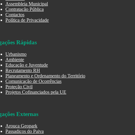
Assembleia Municipal
Contratação Pública
Contactos
Política de Privacidade
gações Rápidas
Urbanismo
Ambiente
Educação e Juventude
Recrutamento RH
Planeamento e Ordenamento do Território
Comunicação de Ocorrências
Proteção Civil
Projetos Cofinanciados pela UE
gações Externas
Arouca Geopark
Passadiços do Paiva