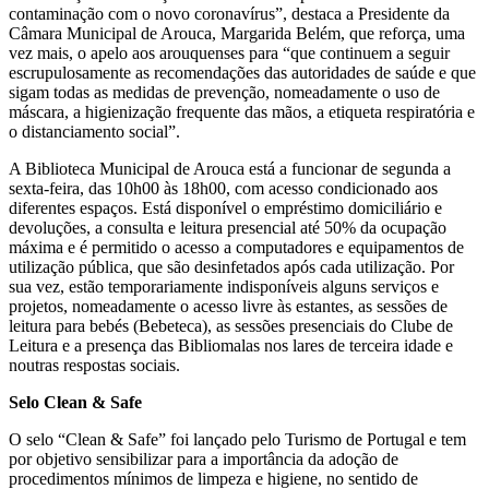
contaminação com o novo coronavírus”, destaca a Presidente da
Câmara Municipal de Arouca, Margarida Belém, que reforça, uma
vez mais, o apelo aos arouquenses para “que continuem a seguir
escrupulosamente as recomendações das autoridades de saúde e que
sigam todas as medidas de prevenção, nomeadamente o uso de
máscara, a higienização frequente das mãos, a etiqueta respiratória e
o distanciamento social”.
A Biblioteca Municipal de Arouca está a funcionar de segunda a
sexta-feira, das 10h00 às 18h00, com acesso condicionado aos
diferentes espaços. Está disponível o empréstimo domiciliário e
devoluções, a consulta e leitura presencial até 50% da ocupação
máxima e é permitido o acesso a computadores e equipamentos de
utilização pública, que são desinfetados após cada utilização. Por
sua vez, estão temporariamente indisponíveis alguns serviços e
projetos, nomeadamente o acesso livre às estantes, as sessões de
leitura para bebés (Bebeteca), as sessões presenciais do Clube de
Leitura e a presença das Bibliomalas nos lares de terceira idade e
noutras respostas sociais.
Selo Clean & Safe
O selo “Clean & Safe” foi lançado pelo Turismo de Portugal e tem
por objetivo sensibilizar para a importância da adoção de
procedimentos mínimos de limpeza e higiene, no sentido de