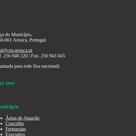
ça do Município,
0-001 Arouca, Portugal
al@cm-arouca.pt
f. 256 940 220 | Fax. 256 943 045
amada para rede fixa nacional)
ga-nos
nicípio
Áreas de Atuação
Concelho
Freguesias
Executivo