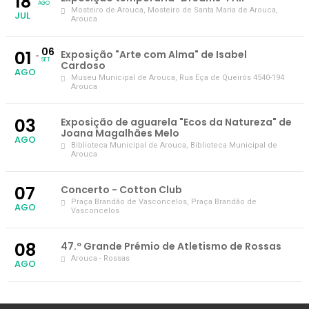
18
AGO
Mosteiro de Arouca
, Mosteiro de Santa Maria de Arouca,
JUL
Arouca
06
01
Exposição "Arte com Alma" de Isabel
SET
Cardoso
AGO
Museu Municipal de Arouca
, Rua Eça de Queirós 4540-194
Arouca
03
Exposição de aguarela "Ecos da Natureza" de
Joana Magalhães Melo
AGO
Biblioteca Municipal de Arouca
, Biblioteca Municipal de
Arouca
07
Concerto - Cotton Club
Praça Brandão de Vasconcelos
, Praça Brandão de
AGO
Vasconcelos
08
47.º Grande Prémio de Atletismo de Rossas
Arouca - Rossas
AGO