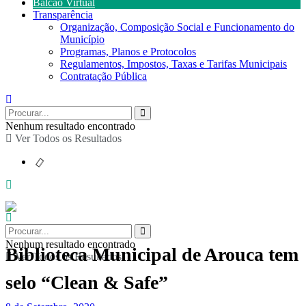
Balcão Virtual
Transparência
Organização, Composição Social e Funcionamento do
Município
Programas, Planos e Protocolos
Regulamentos, Impostos, Taxas e Tarifas Municipais
Contratação Pública
Nenhum resultado encontrado
Ver Todos os Resultados
Nenhum resultado encontrado
Biblioteca Municipal de Arouca tem
Ver Todos os Resultados
selo “Clean & Safe”