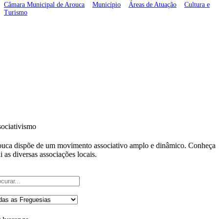
Câmara Municipal de Arouca
>
Município
>
Áreas de Atuação
>
Cultura e
Turismo
>
Associativismo
ociativismo
uca dispõe de um movimento associativo amplo e dinâmico. Conheça
i as diversas associações locais.